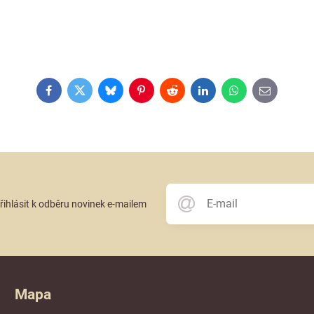
Facebook
Twitter
Bluesky
Pinterest
Reddit
LinkedIn
WhatsApp
E-
mail
přihlásit k odběru novinek e-mailem
Mapa