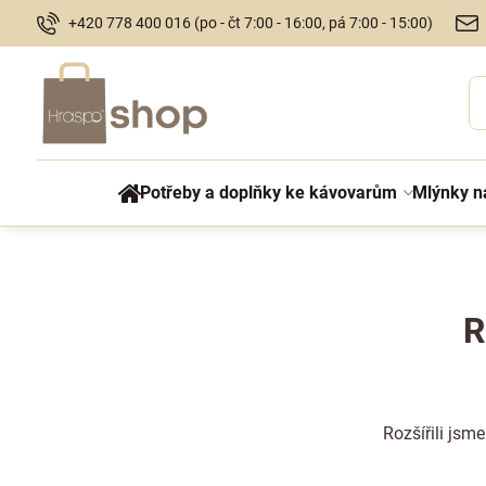
+420 778 400 016 (po - čt 7:00 - 16:00, pá 7:00 - 15:00)
Potřeby a doplňky ke kávovarům
Mlýnky n
R
Rozšířili jsm