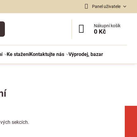
Panel uživatele
Nákupní košík
0 Kč
ní
Ke stažení
Kontaktujte nás
Výprodej, bazar
ní
ivých sekcích.