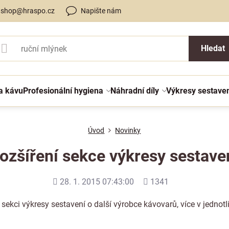
shop@hraspo.cz
Napište nám
Hledat
a kávu
Profesionální hygiena
Náhradní díly
Výkresy sestave
Úvod
Novinky
ozšíření sekce výkresy sestave
Přidáno
Počet
28. 1. 2015 07:43:00
1341
shlédnutí
e sekci
výkresy sestavení
o další výrobce kávovarů, více v jednotl