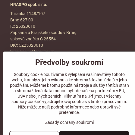
HRASPO spol. s r.o.
Tuřanka 1148/107
Brno 627 00
IČ: 25323610
Zapsaná u Krajského soudu v Brně,
spisová značka C 25554
DIČ: CZ25323610
Email:
shop@hraspo.cz
Předvolby soukromí
Obchodní podmínky
Ke stažení
Soubory cookie používáme k vylepšení vaší návštěvy tohoto
Více info v sekci
kontakt
webu, k analýze jeho výkonu a ke shromažďování údajů o jeho
používání. Můžeme k tomu použít nástroje a služby třetích stran
a shromážděná data mohou být přenášena partnerům v EU,
USA nebo jiných zemích. Kliknutím na „Přijmout všechny
soubory cookie“ vyjadřujete svůj souhlas s tímto zpracováním.
Sledujte naše sociální sítě!
Níže můžete najít podrobné informace nebo upravit své
preference.
Zásady ochrany soukromí