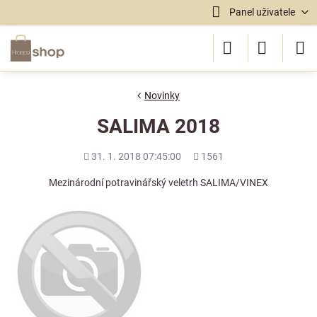
Panel uživatele
Novinky
SALIMA 2018
Přidáno
Počet
31. 1. 2018 07:45:00
1561
shlédnutí
Mezinárodní potravinářský veletrh SALIMA/VINEX