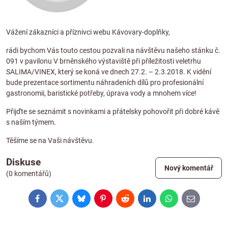
Vážení zákazníci a příznivci webu Kávovary-doplňky,
rádi bychom Vás touto cestou pozvali na návštěvu našeho stánku č.
091 v pavilonu V brněnského výstaviště při příležitosti veletrhu
SALIMA/VINEX
, který se koná ve dnech 27.2. – 2.3.2018. K vidění
bude prezentace sortimentu náhradeních dílů pro profesionální
gastronomii, baristické potřeby, úprava vody a mnohem více!
Přijďte se seznámit s novinkami a přátelsky pohovořit při dobré kávě
s naším týmem.
Těšíme se na Vaši návštěvu.
Diskuse
Nový komentář
(0 komentářů)
Facebook
Twitter
Bluesky
Pinterest
Reddit
LinkedIn
WhatsApp
E-
mail