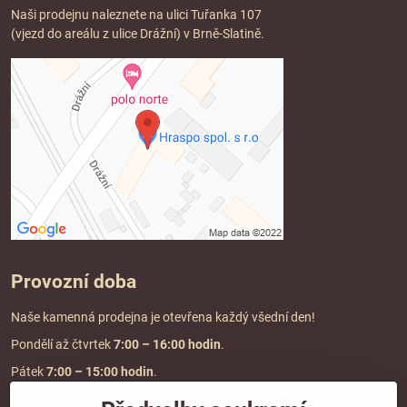
Naši prodejnu naleznete na ulici Tuřanka 107
(vjezd do areálu z ulice Drážní) v Brně-Slatině.
Provozní doba
Naše kamenná prodejna je otevřena každý všední den!
Pondělí až čtvrtek
7:00
– 16:00 hodin
.
Pátek
7:00 – 15:00 hodin
.