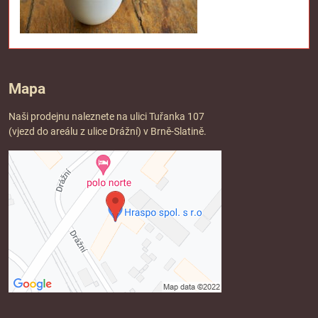
Mapa
Naši prodejnu naleznete na ulici Tuřanka 107
(vjezd do areálu z ulice Drážní) v Brně-Slatině.