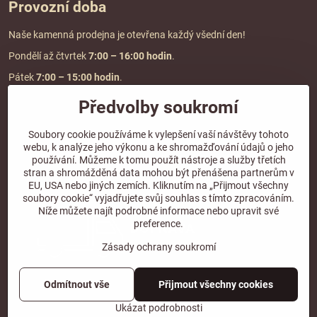
Provozní doba
Naše kamenná prodejna je otevřena každý všední den!
Pondělí až čtvrtek
7:00
– 16:00 hodin
.
Pátek
7:00 – 15:00 hodin
.
Předvolby soukromí
Doprava a platba
Soubory cookie používáme k vylepšení vaší návštěvy tohoto
webu, k analýze jeho výkonu a ke shromažďování údajů o jeho
DOPRAVA ZDARMA
používání. Můžeme k tomu použít nástroje a služby třetích
při objednávce nad
2000 Kč vč. DPH.
stran a shromážděná data mohou být přenášena partnerům v
EU, USA nebo jiných zemích. Kliknutím na „Přijmout všechny
*Nevztahuje se na paletovou přepravu.
soubory cookie“ vyjadřujete svůj souhlas s tímto zpracováním.
Níže můžete najít podrobné informace nebo upravit své
preference.
Zásady ochrany soukromí
Odmítnout vše
Přijmout všechny cookies
©
2026
Copyright
Předvolby soukromí
Zásady ochrany soukromí
Ukázat podrobnosti
Vytvořeno systémem:
ByznysWeb.cz