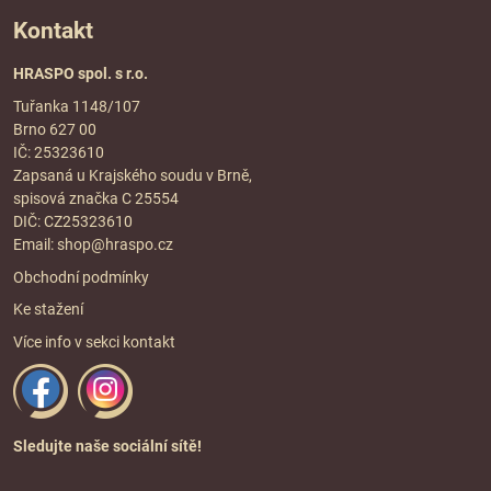
Kontakt
HRASPO spol. s r.o.
Tuřanka 1148/107
Brno 627 00
IČ: 25323610
Zapsaná u Krajského soudu v Brně,
spisová značka C 25554
DIČ: CZ25323610
Email:
shop@hraspo.cz
Obchodní podmínky
Ke stažení
Více info v sekci
kontakt
Sledujte naše sociální sítě!