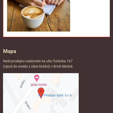
Mapa
Naši prodejnu naleznete na ulici Tuřanka 107
(vjezd do areálu z ulice Drážní) v Brně-Slatině.