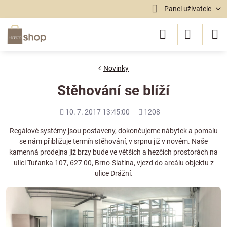
Panel uživatele
Novinky
Stěhování se blíží
Přidáno
Počet
10. 7. 2017 13:45:00
1208
shlédnutí
Regálové systémy jsou postaveny, dokončujeme nábytek a pomalu
se nám přibližuje termín stěhování, v srpnu již v novém. Naše
kamenná prodejna již brzy bude ve větších a hezčích prostorách na
ulici Tuřanka 107, 627 00, Brno-Slatina, vjezd do areálu objektu z
ulice Drážní.