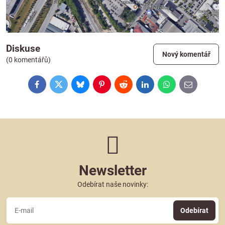
Diskuse
Nový komentář
(0 komentářů)
Facebook
Twitter
Bluesky
Pinterest
Reddit
LinkedIn
WhatsApp
E-
mail
Newsletter
Odebírat naše novinky:
Odebírat