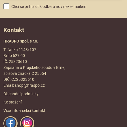
Chci se přihlásit k odběru novinek e-mailem
Kontakt
HRASPO spol. s r.o.
Tuřanka 1148/107
Brno 627 00
IČ: 25323610
Zapsaná u Krajského soudu v Brně,
spisová značka C 25554
DIČ: CZ25323610
Email:
shop@hraspo.cz
Obchodní podmínky
Ke stažení
Více info v sekci
kontakt