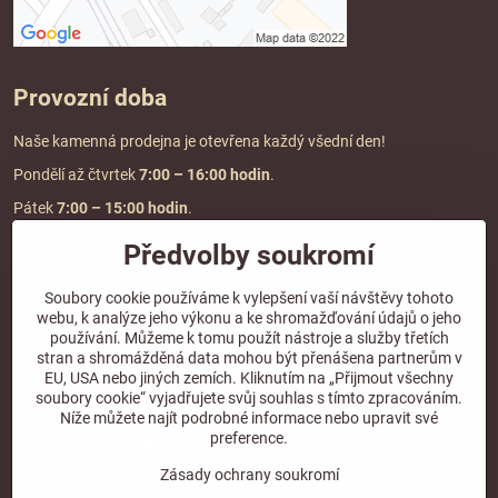
Provozní doba
Naše kamenná prodejna je otevřena každý všední den!
Pondělí až čtvrtek
7:00
– 16:00 hodin
.
Pátek
7:00 – 15:00 hodin
.
Předvolby soukromí
Doprava a platba
Soubory cookie používáme k vylepšení vaší návštěvy tohoto
webu, k analýze jeho výkonu a ke shromažďování údajů o jeho
DOPRAVA ZDARMA
používání. Můžeme k tomu použít nástroje a služby třetích
při objednávce nad
2000 Kč vč. DPH.
stran a shromážděná data mohou být přenášena partnerům v
EU, USA nebo jiných zemích. Kliknutím na „Přijmout všechny
*Nevztahuje se na paletovou přepravu.
soubory cookie“ vyjadřujete svůj souhlas s tímto zpracováním.
Níže můžete najít podrobné informace nebo upravit své
preference.
Zásady ochrany soukromí