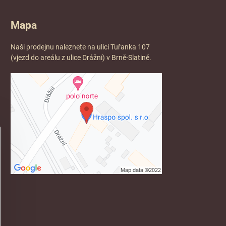
Mapa
Naši prodejnu naleznete na ulici Tuřanka 107
(vjezd do areálu z ulice Drážní) v Brně-Slatině.