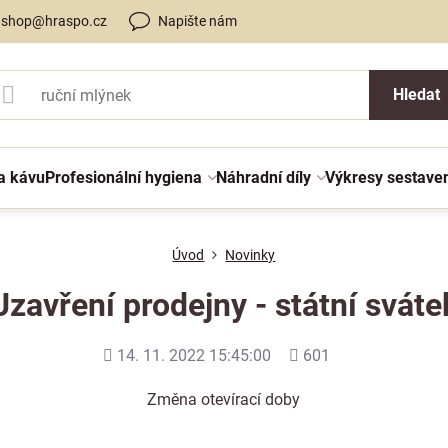
shop@hraspo.cz
Napište nám
Hledat
a kávu
Profesionální hygiena
Náhradní díly
Výkresy sestave
Úvod
Novinky
Uzavření prodejny - státní sváte
Přidáno
Počet
14. 11. 2022 15:45:00
601
shlédnutí
Změna otevírací doby