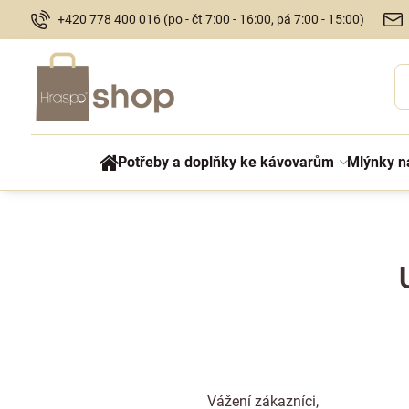
+420 778 400 016 (po - čt 7:00 - 16:00, pá 7:00 - 15:00)
Potřeby a doplňky ke kávovarům
Mlýnky n
Vážení zákazníci,