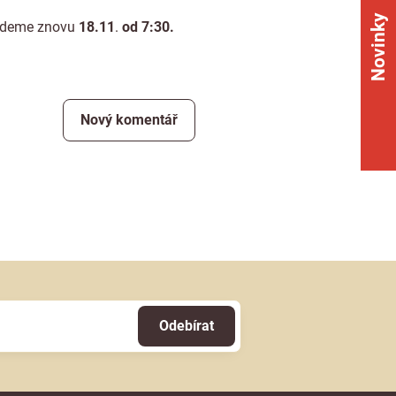
Novinky
budeme znovu
18.11
.
od 7:30.
Nový komentář
Odebírat