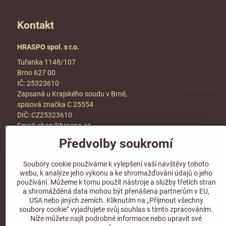
Kontakt
HRASPO spol. s r.o.
Tuřanka 1148/107
Brno 627 00
IČ: 25323610
Zapsaná u Krajského soudu v Brně,
spisová značka C 25554
DIČ: CZ25323610
Email:
shop@hraspo.cz
Předvolby soukromí
Obchodní podmínky
Ke stažení
Soubory cookie používáme k vylepšení vaší návštěvy tohoto
Více info v sekci
kontakt
webu, k analýze jeho výkonu a ke shromažďování údajů o jeho
používání. Můžeme k tomu použít nástroje a služby třetích stran
a shromážděná data mohou být přenášena partnerům v EU,
USA nebo jiných zemích. Kliknutím na „Přijmout všechny
soubory cookie“ vyjadřujete svůj souhlas s tímto zpracováním.
Sledujte naše sociální sítě!
Níže můžete najít podrobné informace nebo upravit své