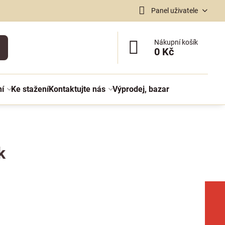
Panel uživatele
Nákupní košík
0 Kč
ní
Ke stažení
Kontaktujte nás
Výprodej, bazar
k