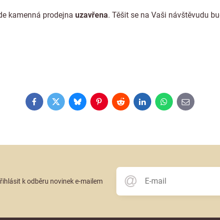
e kamenná prodejna
uzavřena
. Těšit se na Vaši návštěvudu 
Facebook
Twitter
Bluesky
Pinterest
Reddit
LinkedIn
WhatsApp
E-
mail
přihlásit k odběru novinek e-mailem