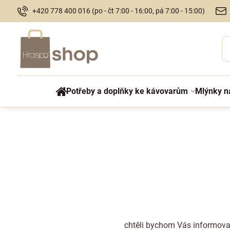
+420 778 400 016 (po - čt 7:00 - 16:00, pá 7:00 - 15:00)
Potřeby a doplňky ke kávovarům
Mlýnky n
chtěli bychom Vás informovat