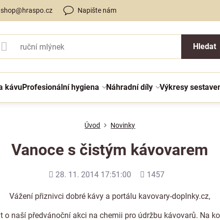
shop@hraspo.cz
Napište nám
Hledat
a kávu
Profesionální hygiena
Náhradní díly
Výkresy sestave
Úvod
Novinky
Vanoce s čistým kávovarem
Přidáno
Počet
28. 11. 2014 17:51:00
1457
shlédnutí
Vážení přiznivci dobré kávy a portálu kavovary-doplnky.cz,
 o naší předvánoční akci na chemii pro údržbu kávovarů. Na k