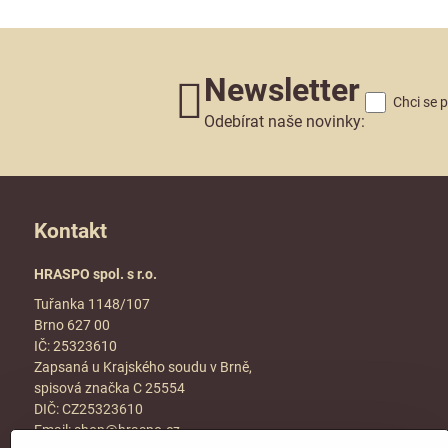
Newsletter
Chci se 
Odebírat naše novinky:
Kontakt
HRASPO spol. s r.o.
Tuřanka 1148/107
Brno 627 00
IČ: 25323610
Zapsaná u Krajského soudu v Brně,
spisová značka C 25554
DIČ: CZ25323610
Email:
shop@hraspo.cz