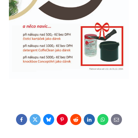
Facebook
Twitter
Bluesky
Pinterest
Reddit
LinkedIn
WhatsApp
E-
mail