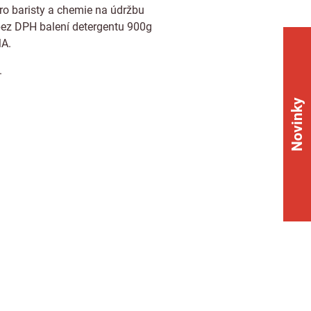
ro baristy a chemie na údržbu
bez DPH balení detergentu 900g
MA.
.
Novinky