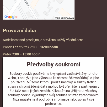
Provozní doba
Naše kamenná prodejna je otevřena každý všední den!
Pondělí až čtvrtek
7:00
– 16:00 hodin
.
Pátek
7:00 – 15:00 hodin
.
Předvolby soukromí
Doprava a platba
Soubory cookie používáme k vylepšení vaší návštěvy tohoto
webu, k analýze jeho výkonu a ke shromažďování údajů o jeho
DOPRAVA ZDARMA
používání. Můžeme k tomu použít nástroje a služby třetích
při objednávce nad
2000 Kč vč. DPH.
stran a shromážděná data mohou být přenášena partnerům v
EU, USA nebo jiných zemích. Kliknutím na „Přijmout všechny
*Nevztahuje se na paletovou přepravu.
soubory cookie“ vyjadřujete svůj souhlas s tímto zpracováním.
Níže můžete najít podrobné informace nebo upravit své
preference.