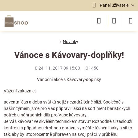
Panel uživatele
Novinky
Vánoce s Kávovary-doplňky!
Přidáno
Počet
24. 11. 2017 09:15:00
1450
shlédnutí
Vánoční akce s Kávovary-doplňky
Vážení zákazníci,
adventní čas a doba svátků se již nezadržitelně blíží. Společně s
naším týmem jsme pro Vás připravili akci na sortiment baristických
potřeb a náhradních dílů pro Vaše kávovary.
Je Váš kávovar ve skvělém technickém stavu? Rozhodně si zaslouží
kontrolu a případnou drobnou opravu, vyměňte těsnění páky a sítko
tak, aby byl stoprocentně připraven na svoji práci, v průběhu