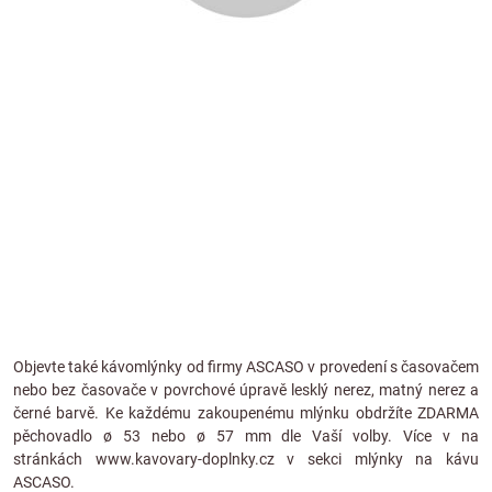
Objevte také kávomlýnky od firmy
ASCASO
v provedení s časovačem
nebo bez časovače v povrchové úpravě lesklý nerez, matný nerez a
černé barvě. Ke každému zakoupenému mlýnku obdržíte ZDARMA
pěchovadlo ø 53 nebo ø 57 mm dle Vaší volby. Více v na
stránkách
www.kavovary-doplnky.cz
v sekci
mlýnky na kávu
ASCASO
.