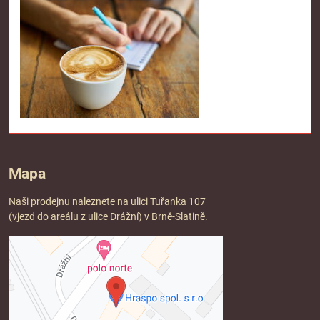
Mapa
Naši prodejnu naleznete na ulici Tuřanka 107
(vjezd do areálu z ulice Drážní) v Brně-Slatině.