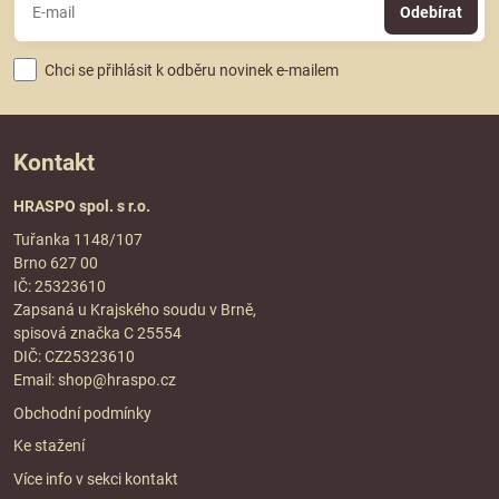
Odebírat
Chci se přihlásit k odběru novinek e-mailem
Kontakt
HRASPO spol. s r.o.
Tuřanka 1148/107
Brno 627 00
IČ: 25323610
Zapsaná u Krajského soudu v Brně,
spisová značka C 25554
DIČ: CZ25323610
Email:
shop@hraspo.cz
Obchodní podmínky
Ke stažení
Více info v sekci
kontakt