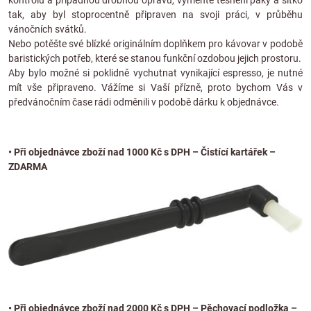
kontrolu a případnou drobnou opravu, vyměňte těsnění páky a sítko
tak, aby byl stoprocentně připraven na svoji práci, v průběhu
vánočních svátků.
Nebo potěšte své blízké originálním doplňkem pro kávovar v podobě
baristických potřeb, které se stanou funkční ozdobou jejich prostoru.
Aby bylo možné si poklidně vychutnat vynikající espresso, je nutné
mít vše připraveno. Vážíme si Vaší přízně, proto bychom Vás v
předvánočním čase rádi odměnili v podobě dárku k objednávce.
• Při objednávce zboží nad 1000 Kč s DPH –
Čistící kartářek –
ZDARMA
• Při objednávce zboží nad 2000 Kč s DPH –
Pěchovací podložka –