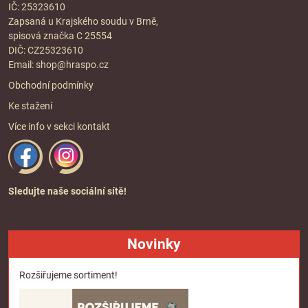
IČ: 25323610
Zapsaná u Krajského soudu v Brně,
spisová značka C 25554
DIČ: CZ25323610
Email:
shop@hraspo.cz
Obchodní podmínky
Ke stažení
Více info v sekci
kontakt
Sledujte naše sociální sítě!
Novinky
Rozšiřujeme sortiment!