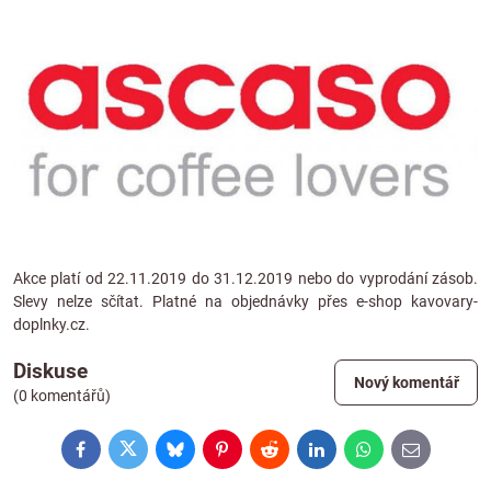
Akce platí od 22.11.2019 do 31.12.2019 nebo do vyprodání zásob.
Slevy nelze sčítat. Platné na objednávky přes e-shop
kavovary-
doplnky.cz
.
Diskuse
Nový komentář
(0 komentářů)
Facebook
Twitter
Bluesky
Pinterest
Reddit
LinkedIn
WhatsApp
E-
mail