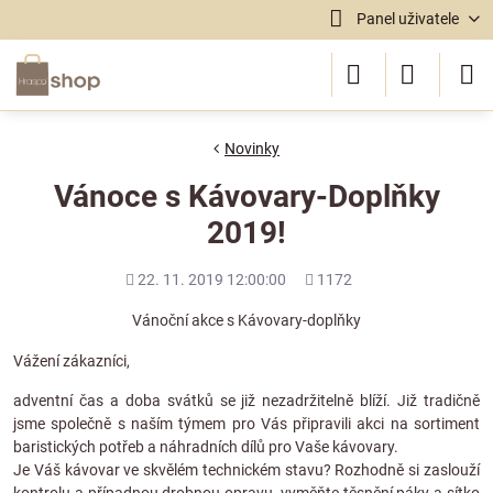
Panel uživatele
Novinky
Vánoce s Kávovary-Doplňky
2019!
Přidáno
Počet
22. 11. 2019 12:00:00
1172
shlédnutí
Vánoční akce s Kávovary-doplňky
Vážení zákazníci,
adventní čas a doba svátků se již nezadržitelně blíží. Již tradičně
jsme společně s naším týmem pro Vás připravili akci na sortiment
baristických potřeb a náhradních dílů pro Vaše kávovary.
Je Váš kávovar ve skvělém technickém stavu? Rozhodně si zaslouží