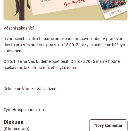
Vážení zákaznící,
o vánočních svátcích máme omezenou pracovní dobu. V pracovní
dny tu pro Vás budeme pouze do 15:00. Zásilky expedujeme běžným
způsobem.
Od 5.1. se na Vás budeme opět těšit. Od roku 2026 máme hodně
očekávání, tak u toho můžete být s námi.
Děkujeme Vám za Vaši přízeň.
Tým Hraspo spol. s r.o....
Diskuse
Nový komentář
(0 komentářů)