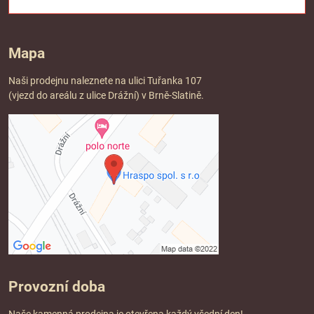
Mapa
Naši prodejnu naleznete na ulici Tuřanka 107
(vjezd do areálu z ulice Drážní) v Brně-Slatině.
Provozní doba