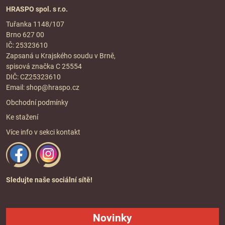
HRASPO spol. s r.o.
Tuřanka 1148/107
Brno 627 00
IČ: 25323610
Zapsaná u Krajského soudu v Brně,
spisová značka C 25554
DIČ: CZ25323610
Email:
shop@hraspo.cz
Obchodní podmínky
Ke stažení
Více info v sekci
kontakt
Sledujte naše sociální sítě!
Novinky