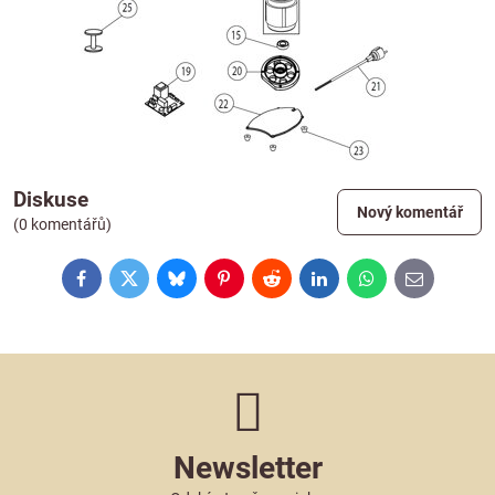
Diskuse
Nový komentář
(0 komentářů)
Facebook
Twitter
Bluesky
Pinterest
Reddit
LinkedIn
WhatsApp
E-
mail
Newsletter