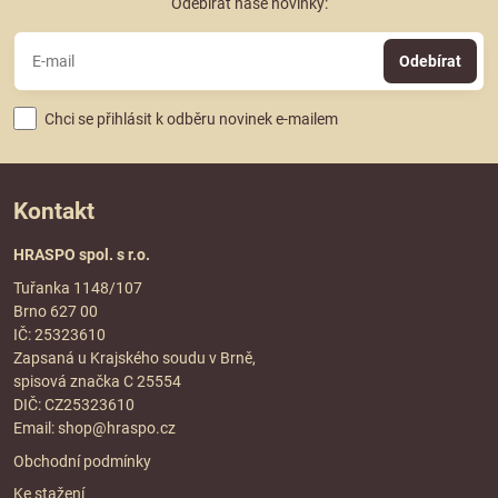
Odebírat naše novinky:
Odebírat
Chci se přihlásit k odběru novinek e-mailem
Kontakt
HRASPO spol. s r.o.
Tuřanka 1148/107
Brno 627 00
IČ: 25323610
Zapsaná u Krajského soudu v Brně,
spisová značka C 25554
DIČ: CZ25323610
Email:
shop@hraspo.cz
Obchodní podmínky
Ke stažení