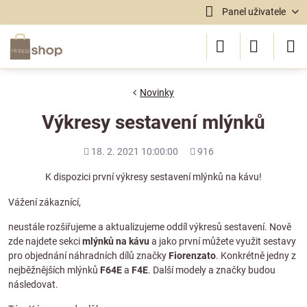
Panel uživatele
Novinky
Výkresy sestavení mlýnků
Přidáno
Počet
18. 2. 2021 10:00:00
916
shlédnutí
K dispozici první výkresy sestavení mlýnků na kávu!
Vážení zákaznící,
neustále rozšiřujeme a aktualizujeme oddíl výkresů sestavení. Nově
zde najdete sekci
mlýnků na kávu
a jako první můžete využit sestavy
pro objednání náhradních dílů značky
Fiorenzato
. Konkrétně jedny z
nejběžnějších mlýnků
F64E
a
F4E
. Další modely a značky budou
následovat.