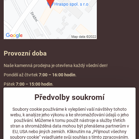
Provozní doba
Naše kamenná prodejna je otevřena každý všední den!
Pondělí až čtvrtek
7:00
– 16:00 hodin
.
Pátek
7:00 – 15:00 hodin
.
Předvolby soukromí
Doprava a platba
Soubory cookie používáme k vylepšení vaší návštěvy tohoto
webu, k analýze jeho výkonu a ke shromažďování údajů o jeho
DOPRAVA ZDARMA
používání. Můžeme k tomu použít nástroje a služby třetích
při objednávce nad
2000 Kč vč. DPH.
stran a shromážděná data mohou být přenášena partnerům v
EU, USA nebo jiných zemích. Kliknutím na „Přijmout všechny
*Nevztahuje se na paletovou přepravu.
soubory cookie“ vyjadřujete svůj souhlas s tímto zpracováním.