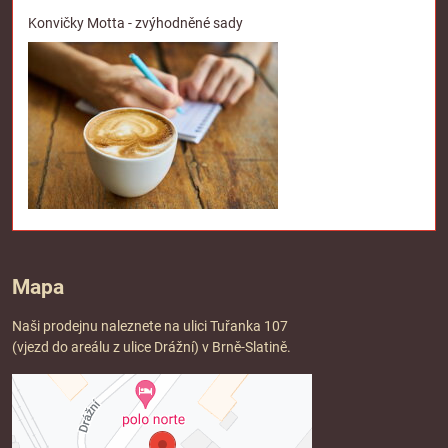
Konvičky Motta - zvýhodněné sady
Mapa
Naši prodejnu naleznete na ulici Tuřanka 107
(vjezd do areálu z ulice Drážní) v Brně-Slatině.