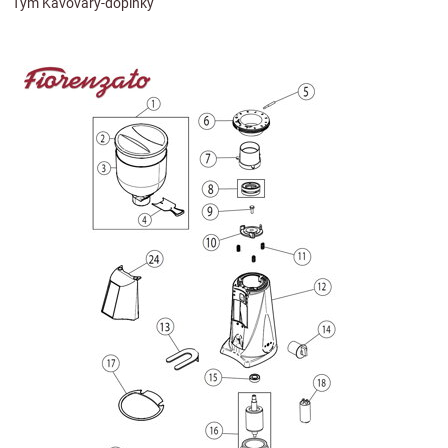
Tým Kávovary-doplňky