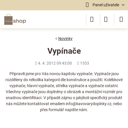
Panel uživatele
Novinky
Vypínače
Přidáno
Počet
4. 4. 2012 09:43:00
1533
shlédnutí
Připravili jsme pro Vás novou kapitolu
vypínače
. Vypínače jsou
rozděleny do několika kategorií dle konstrukce a použití. Kolébkové
vypínače, hlavní vypínače, střelka vypínače a vypínače ostatní.
Všechny vypínače jsou doplněny o obrázek a montážní rozměr pro
snadnou identifikaci. V případě zájmu o jakýkoli specifický produkt
nás můžete kontaktovat emailem info@kavovarydoplnky.cz, nebo
přes formulář
napište nám
.