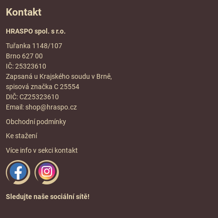
Kontakt
HRASPO spol. s r.o.
Tuřanka 1148/107
Brno 627 00
IČ: 25323610
Zapsaná u Krajského soudu v Brně,
spisová značka C 25554
DIČ: CZ25323610
Email:
shop@hraspo.cz
Obchodní podmínky
Ke stažení
Více info v sekci
kontakt
Sledujte naše sociální sítě!