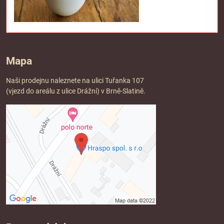
Mapa
Naši prodejnu naleznete na ulici Tuřanka 107
(vjezd do areálu z ulice Drážní) v Brně-Slatině.