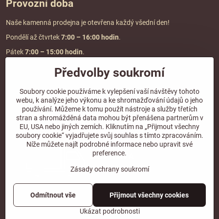
Provozní doba
Naše kamenná prodejna je otevřena každý všední den!
Pondělí až čtvrtek
7:00
– 16:00 hodin
.
Pátek
7:00 – 15:00 hodin
.
Předvolby soukromí
Doprava a platba
Soubory cookie používáme k vylepšení vaší návštěvy tohoto
webu, k analýze jeho výkonu a ke shromažďování údajů o jeho
DOPRAVA ZDARMA
používání. Můžeme k tomu použít nástroje a služby třetích
při objednávce nad
2000 Kč vč. DPH.
stran a shromážděná data mohou být přenášena partnerům v
EU, USA nebo jiných zemích. Kliknutím na „Přijmout všechny
*Nevztahuje se na paletovou přepravu.
soubory cookie“ vyjadřujete svůj souhlas s tímto zpracováním.
Níže můžete najít podrobné informace nebo upravit své
preference.
Zásady ochrany soukromí
Odmítnout vše
Přijmout všechny cookies
©
2026
Copyright
Předvolby soukromí
Zásady ochrany soukromí
Ukázat podrobnosti
Vytvořeno systémem:
ByznysWeb.cz