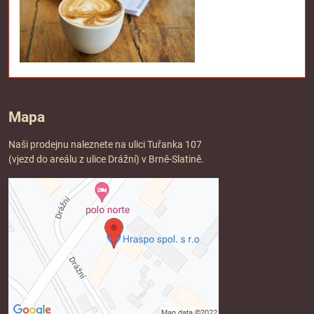
Mapa
Naši prodejnu naleznete na ulici Tuřanka 107
(vjezd do areálu z ulice Drážní) v Brně-Slatině.