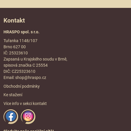
Kontakt
HRASPO spol. s r.o.
Tuřanka 1148/107
Brno 627 00
IČ: 25323610
Zapsaná u Krajského soudu v Brně,
spisová značka C 25554
DIČ: CZ25323610
Email:
shop@hraspo.cz
Obchodní podmínky
Ke stažení
Více info v sekci
kontakt