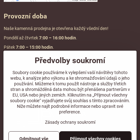
Provozní doba
Naše kamenná prodejna je otevřena každý všední den!
Pondělí až čtvrtek
7:00
– 16:00 hodin
.
Pátek
7:00 – 15:00 hodin
.
Předvolby soukromí
Doprava a platba
Soubory cookie používáme k vylepšení vaší návštěvy tohoto
webu, k analýze jeho výkonu a ke shromažďování údajů o jeho
DOPRAVA ZDARMA
používání. Můžeme k tomu použít nástroje a služby třetích
při objednávce nad
2000 Kč vč. DPH.
stran a shromážděná data mohou být přenášena partnerům v
EU, USA nebo jiných zemích. Kliknutím na „Přijmout všechny
*Nevztahuje se na paletovou přepravu.
soubory cookie“ vyjadřujete svůj souhlas s tímto zpracováním.
Níže můžete najít podrobné informace nebo upravit své
preference.
Zásady ochrany soukromí
Odmítnout vše
Přijmout všechny cookies