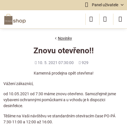
Panel uživatele
Novinky
Znovu otevřeno!!
Přidáno
Počet
10. 5. 2021 07:30:00
929
shlédnutí
Kamenná prodejna opět otevřena!
Vážení zákaznící,
od 10.05.2021 od 7:30 máme znovu otevřeno. Samozřejmě jsme
vybaveni ochrannými pomůckami a u vchodu je k dispozici
desinfekce.
Těšíme na Vaši návštěvu ve standardním otevíracím čase PO-PÁ
7:30-11:00 a 12:00 až 16:00.