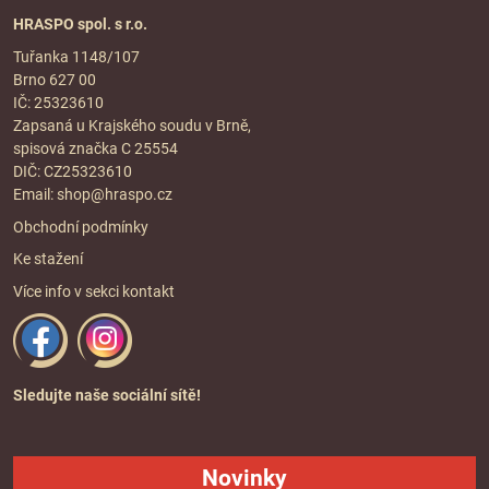
HRASPO spol. s r.o.
Tuřanka 1148/107
Brno 627 00
IČ: 25323610
Zapsaná u Krajského soudu v Brně,
spisová značka C 25554
DIČ: CZ25323610
Email:
shop@hraspo.cz
Obchodní podmínky
Ke stažení
Více info v sekci
kontakt
Sledujte naše sociální sítě!
Novinky