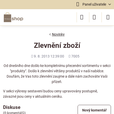
Panel uživatele
Novinky
Zlevnění zboží
Přidáno
Počet
9. 8. 2013 12:39:00
7005
shlédnutí
Od dnešního dne došlo ke kompletnímu přecenění sortimentu v sekci
"produkty". Došlo k zlevnění většiny produktů v naší nabídce.
Doufám, že Vas toto zlevnění zaujme a dále nám zachováte Vaši
přízeň.
V sekci výkresy sestavení budou ceny upravovány postupně,
závazné jsou ceny v aktuálním ceníku.
Diskuse
Nový komentář
(0 komentářů)