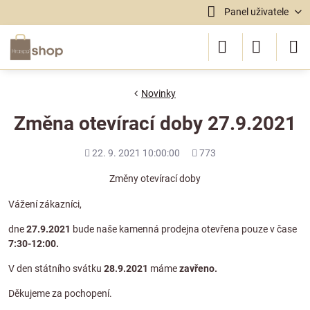
Panel uživatele
Novinky
Změna otevírací doby 27.9.2021
Přidáno
Počet
22. 9. 2021 10:00:00
773
shlédnutí
Změny otevírací doby
Vážení zákazníci,
dne
27.9.2021
bude naše kamenná prodejna otevřena pouze v čase
7:30-12:00.
V den státního svátku
28.9.2021
máme
zavřeno.
Děkujeme za pochopení.