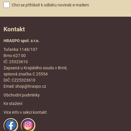
Chci se přihlásit k odběru novinek e-mailem
Kontakt
HRASPO spol. s r.o.
Tuřanka 1148/107
Brno 627 00
IČ: 25323610
Zapsaná u Krajského soudu v Brně,
spisová značka C 25554
DIČ: CZ25323610
Email:
shop@hraspo.cz
Obchodní podmínky
Ke stažení
Více info v sekci
kontakt