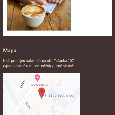
Mapa
Naši prodejnu naleznete na ulici Tuřanka 107
(vjezd do areálu z ulice Drážní) v Brně-Slatině.