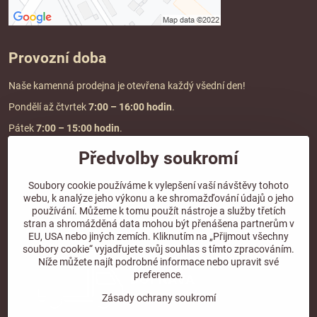
Provozní doba
Naše kamenná prodejna je otevřena každý všední den!
Pondělí až čtvrtek
7:00
– 16:00 hodin
.
Pátek
7:00 – 15:00 hodin
.
Předvolby soukromí
Doprava a platba
Soubory cookie používáme k vylepšení vaší návštěvy tohoto
webu, k analýze jeho výkonu a ke shromažďování údajů o jeho
DOPRAVA ZDARMA
používání. Můžeme k tomu použít nástroje a služby třetích
při objednávce nad
2000 Kč vč. DPH.
stran a shromážděná data mohou být přenášena partnerům v
EU, USA nebo jiných zemích. Kliknutím na „Přijmout všechny
*Nevztahuje se na paletovou přepravu.
soubory cookie“ vyjadřujete svůj souhlas s tímto zpracováním.
Níže můžete najít podrobné informace nebo upravit své
preference.
Zásady ochrany soukromí