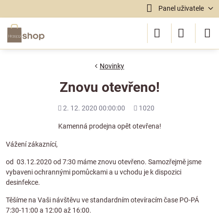
Panel uživatele
Novinky
Znovu otevřeno!
Přidáno
Počet
2. 12. 2020 00:00:00
1020
shlédnutí
Kamenná prodejna opět otevřena!
Vážení zákaznící,
od 03.12.2020 od 7:30 máme znovu otevřeno. Samozřejmě jsme
vybaveni ochrannými pomůckami a u vchodu je k dispozici
desinfekce.
Těšíme na Vaši návštěvu ve standardním otevíracím čase PO-PÁ
7:30-11:00 a 12:00 až 16:00.