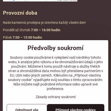
Provozní doba
Naše kamenná prodejna je otevřena každý všední den!
Pondělí až čtvrtek
7:00
– 16:00 hodin
.
Pátek
7:00 – 15:00 hodin
.
Předvolby soukromí
Doprava a platba
Soubory cookie používáme k vylepšení vaší návštěvy tohoto
webu, k analýze jeho výkonu a ke shromažďování údajů o jeho
DOPRAVA ZDARMA
používání. Můžeme k tomu použít nástroje a služby třetích
při objednávce nad
2000 Kč vč. DPH.
stran a shromážděná data mohou být přenášena partnerům v
EU, USA nebo jiných zemích. Kliknutím na „Přijmout všechny
*Nevztahuje se na paletovou přepravu.
soubory cookie“ vyjadřujete svůj souhlas s tímto zpracováním.
Níže můžete najít podrobné informace nebo upravit své
preference.
Zásady ochrany soukromí
Odmítnout vše
Přijmout všechny cookies