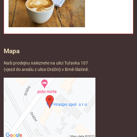
Mapa
Naši prodejnu naleznete na ulici Tuřanka 107
(vjezd do areálu z ulice Drážní) v Brně-Slatině.