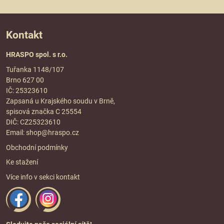
Kontakt
HRASPO spol. s r.o.
Tuřanka 1148/107
Brno 627 00
IČ: 25323610
Zapsaná u Krajského soudu v Brně,
spisová značka C 25554
DIČ: CZ25323610
Email:
shop@hraspo.cz
Obchodní podmínky
Ke stažení
Více info v sekci
kontakt