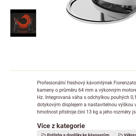
Profesionální freshový kávomlýnek Fiorenzat
kameny o průměru 64 mm a výkonným motorem o
Hz. Integrovaná váha s odchylkou pouhých 0,1
dotykovým displejem a nastavitelnou výškou v
hmotnost přístroje činí 13 kg a jeho rozměry 
Více z kategorie
Potřeby a doplňky ke kávovarům
Výkre