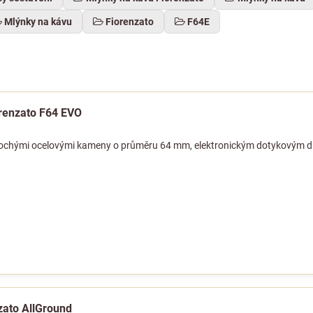
Mlýnky na kávu
Fiorenzato
F64E
orenzato F64 EVO
plochými ocelovými kameny o průměru 64 mm, elektronickým dotykovým d
zato AllGround