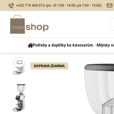
+420 778 400 016 (po - čt 7:00 - 16:00, pá 7:00 - 15:00)
Potřeby a doplňky ke kávovarům
Mlýnky n
DOPRAVA ZDARMA