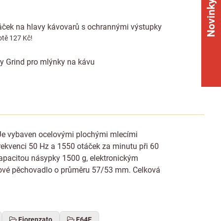
Novinky
táček na hlavy kávovarů s ochrannými výstupky
tě 127 Kč!
uly Grind pro mlýnky na kávu
 Je vybaven ocelovými plochými mlecími
kvenci 50 Hz a 1550 otáček za minutu při 60
apacitou násypky 1500 g, elektronickým
astové pěchovadlo o průměru 57/53 mm. Celková
Fiorenzato
F64E