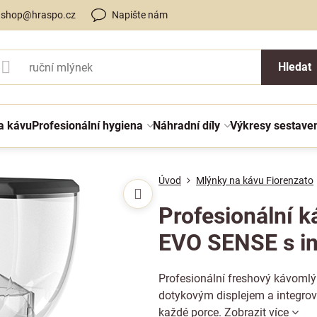
shop@hraspo.cz
Napište nám
Hledat
a kávu
Profesionální hygiena
Náhradní díly
Výkresy sestave
Úvod
Mlýnky na kávu Fiorenzato
Profesionální 
EVO SENSE s i
Profesionální freshový kávoml
dotykovým displejem a integrov
každé porce.
Zobrazit více