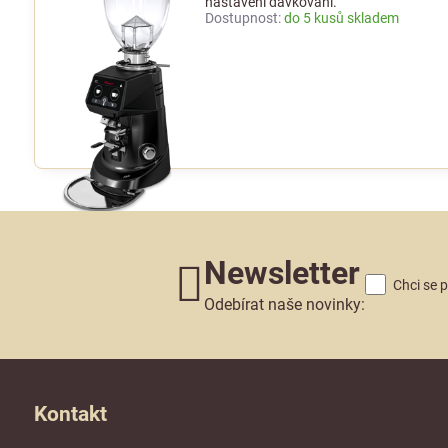
nastavení dávkování.
Dostupnost:
do 5 kusů skladem
Newsletter
Chci se 
Odebírat naše novinky:
Kontakt