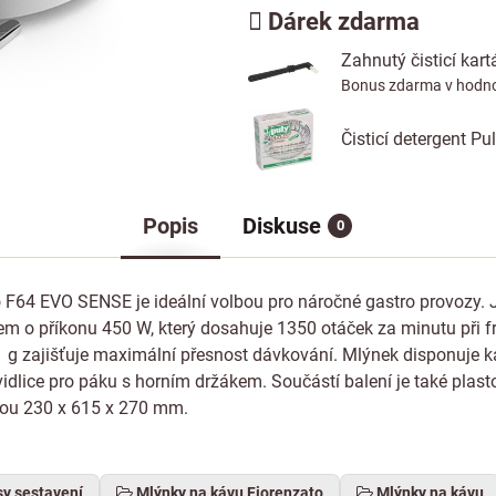
Dárek zdarma
Zahnutý čisticí kar
Bonus zdarma v hodno
Čisticí detergent P
Popis
Diskuse
0
o F64 EVO SENSE je ideální volbou pro náročné gastro provozy.
 příkonu 450 W, který dosahuje 1350 otáček za minutu při fre
 g zajišťuje maximální přesnost dávkování. Mlýnek disponuje k
idlice pro páku s horním držákem. Součástí balení je také pl
jsou 230 x 615 x 270 mm.
sy sestavení
Mlýnky na kávu Fiorenzato
Mlýnky na kávu