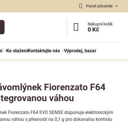
Panel uživatele
Nákupní košík
0 Kč
ní
Ke stažení
Kontaktujte nás
Výprodej, bazar
kávomlýnek Fiorenzato F64
ntegrovanou váhou
ýnek Fiorenzato F64 EVO SENSE disponuje elektronickým
anou váhou s přesností na 0,1 g pro dokonalou kontrolu