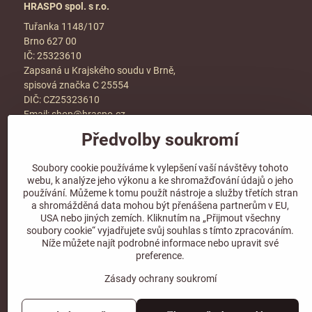
HRASPO spol. s r.o.
Tuřanka 1148/107
Brno 627 00
IČ: 25323610
Zapsaná u Krajského soudu v Brně,
spisová značka C 25554
DIČ: CZ25323610
Email:
shop@hraspo.cz
Předvolby soukromí
Obchodní podmínky
Ke stažení
Soubory cookie používáme k vylepšení vaší návštěvy tohoto
Více info v sekci
kontakt
webu, k analýze jeho výkonu a ke shromažďování údajů o jeho
používání. Můžeme k tomu použít nástroje a služby třetích stran
a shromážděná data mohou být přenášena partnerům v EU,
USA nebo jiných zemích. Kliknutím na „Přijmout všechny
soubory cookie“ vyjadřujete svůj souhlas s tímto zpracováním.
Sledujte naše sociální sítě!
Níže můžete najít podrobné informace nebo upravit své
preference.
Zásady ochrany soukromí