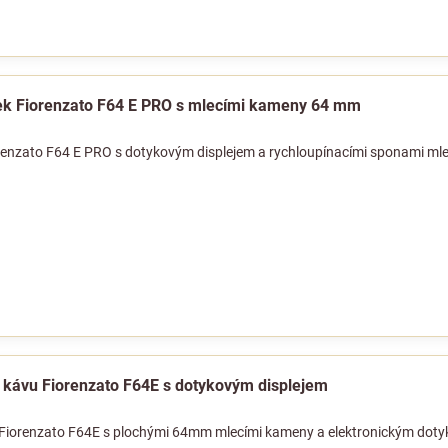
ek Fiorenzato F64 E PRO s mlecími kameny 64 mm
renzato F64 E PRO s dotykovým displejem a rychloupínacími sponami mle
a kávu Fiorenzato F64E s dotykovým displejem
 Fiorenzato F64E s plochými 64mm mlecími kameny a elektronickým doty