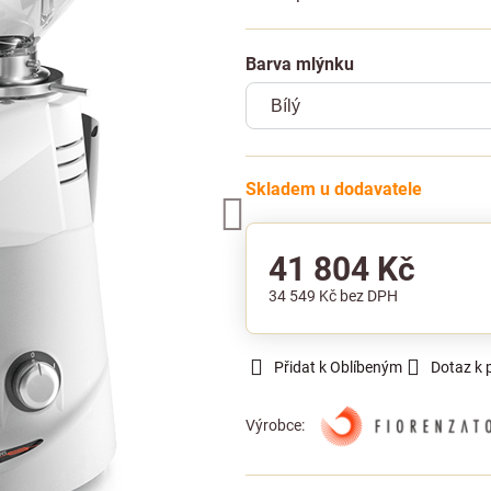
Barva mlýnku
Skladem u dodavatele
41 804 Kč
34 549 Kč
bez DPH
Přidat k Oblíbeným
Dotaz k 
Výrobce: