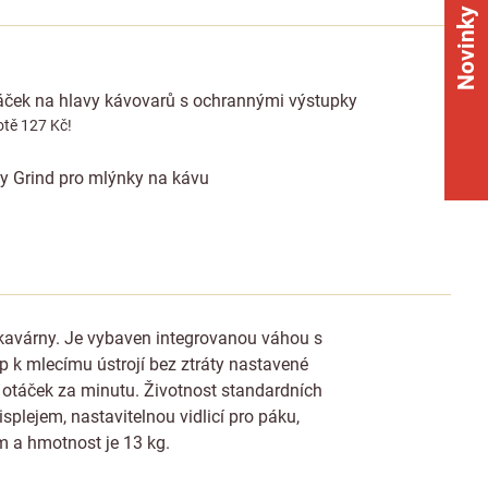
Novinky
táček na hlavy kávovarů s ochrannými výstupky
tě 127 Kč!
uly Grind pro mlýnky na kávu
kavárny. Je vybaven integrovanou váhou s
 k mlecímu ústrojí bez ztráty nastavené
 otáček za minutu. Životnost standardních
lejem, nastavitelnou vidlicí pro páku,
 a hmotnost je 13 kg.