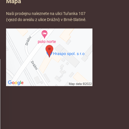
Mapa
Naši prodejnu naleznete na ulici Tuřanka 107
(vjezd do areálu z ulice Drážní) v Brně-Slatině.