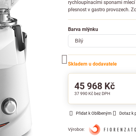
rychloupínacími sponami mlec
přesnost v gastro provozech.
Zo
Barva mlýnku
Skladem u dodavatele
45 968 Kč
37 990 Kč
bez DPH
Přidat k Oblíbeným
Dotaz k 
Výrobce: