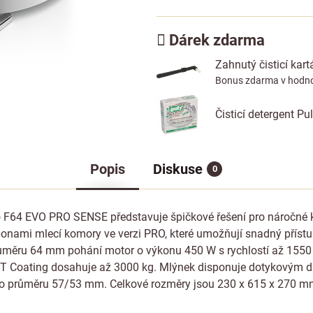
Dárek zdarma
Zahnutý čisticí kar
Bonus zdarma v hodno
Čisticí detergent P
Popis
Diskuse
0
o F64 EVO PRO SENSE představuje špičkové řešení pro náročné 
onami mlecí komory ve verzi PRO, které umožňují snadný přístup
průměru 64 mm pohání motor o výkonu 450 W s rychlostí až 1550
 Coating dosahuje až 3000 kg. Mlýnek disponuje dotykovým disp
o průměru 57/53 mm. Celkové rozměry jsou 230 x 615 x 270 mm