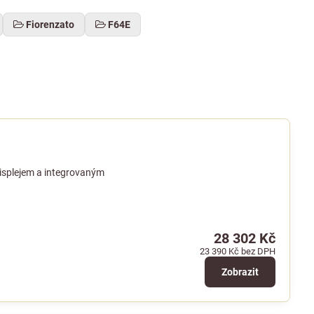
Fiorenzato
F64E
isplejem a integrovaným
28 302 Kč
23 390 Kč
bez DPH
Zobrazit