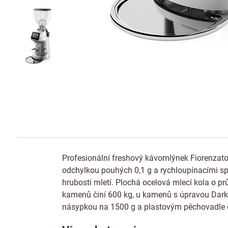
Profesionální freshový kávomlýnek Fiorenzat
odchylkou pouhých 0,1 g a rychloupínacími sp
hrubosti mletí. Plochá ocelová mlecí kola o 
kamenů činí 600 kg, u kamenů s úpravou DarkT
násypkou na 1500 g a plastovým pěchovadle 