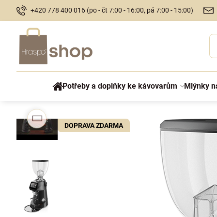
+420 778 400 016 (po - čt 7:00 - 16:00, pá 7:00 - 15:00)
Potřeby a doplňky ke kávovarům
Mlýnky n
DOPRAVA ZDARMA