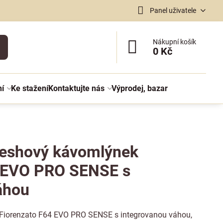
Panel uživatele
Nákupní košík
0 Kč
ní
Ke stažení
Kontaktujte nás
Výprodej, bazar
freshový kávomlýnek
4 EVO PRO SENSE s
áhou
Fiorenzato F64 EVO PRO SENSE s integrovanou váhou,