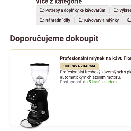
Více z kategorie
Potřeby a doplňky ke kávovarům
Výkre
Náhradní díly
Kávovary a mlýnky
Doporučujeme dokoupit
Profesionální mlýnek na kávu Fi
DOPRAVA ZDARMA
Profesionální freshový kávomlýnek s 
automatickým chlazením motoru.
Dostupnost:
do 5 kusů skladem