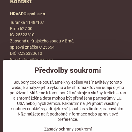
Kontakt
HRASPO spol. s r.o.
Tuřanka 1148/107
Brno 627 00
IČ: 25323610
Zapsaná u Krajského soudu v Brně,
spisová značka C 25554
DIČ: CZ25323610
Email:
shop@hraspo.cz
Předvolby soukromí
Obchodní podmínky
Ke stažení
Soubory cookie používáme k vylepšení vaší návštěvy tohoto
Více info v sekci
kontakt
webu, k analýze jeho výkonu a ke shromažďování údajů o jeho
používání. Můžeme k tomu použít nástroje a služby třetích stran
a shromážděná data mohou být přenášena partnerům v EU,
USA nebo jiných zemích. Kliknutím na „Přijmout všechny
soubory cookie“ vyjadřujete svůj souhlas s tímto zpracováním.
Sledujte naše sociální sítě!
Níže můžete najít podrobné informace nebo upravit své
preference.
Zásady ochrany soukromí