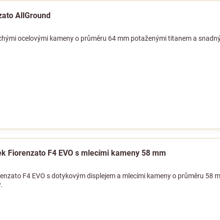
zato AllGround
lochými ocelovými kameny o průměru 64 mm potaženými titanem a snadn
ek Fiorenzato F4 EVO s mlecími kameny 58 mm
renzato F4 EVO s dotykovým displejem a mlecími kameny o průměru 58 mm 
.