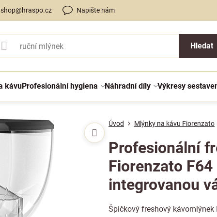
shop@hraspo.cz
Napište nám
Hledat
a kávu
Profesionální hygiena
Náhradní díly
Výkresy sestave
Úvod
Mlýnky na kávu Fiorenzato
Profesionální 
Fiorenzato F6
integrovanou v
Špičkový freshový kávomlýnek 