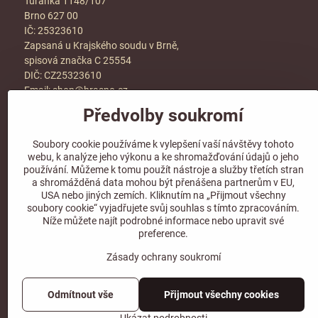
Tuřanka 1148/107
Brno 627 00
IČ: 25323610
Zapsaná u Krajského soudu v Brně,
spisová značka C 25554
DIČ: CZ25323610
Email:
shop@hraspo.cz
Předvolby soukromí
Obchodní podmínky
Ke stažení
Soubory cookie používáme k vylepšení vaší návštěvy tohoto
Více info v sekci
kontakt
webu, k analýze jeho výkonu a ke shromažďování údajů o jeho
používání. Můžeme k tomu použít nástroje a služby třetích stran
a shromážděná data mohou být přenášena partnerům v EU,
USA nebo jiných zemích. Kliknutím na „Přijmout všechny
soubory cookie“ vyjadřujete svůj souhlas s tímto zpracováním.
Sledujte naše sociální sítě!
Níže můžete najít podrobné informace nebo upravit své
preference.
Zásady ochrany soukromí
Odmítnout vše
Přijmout všechny cookies