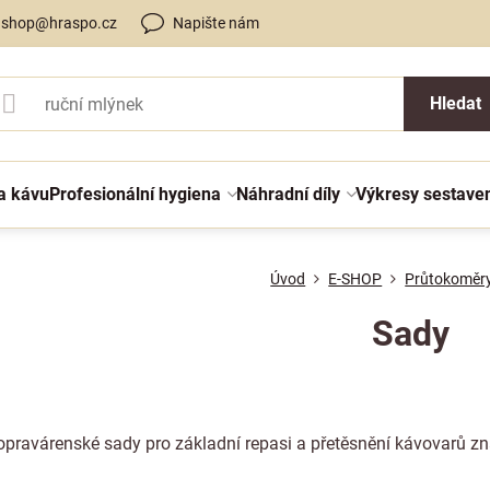
shop@hraspo.cz
Napište nám
Hledat
a kávu
Profesionální hygiena
Náhradní díly
Výkresy sestave
Úvod
E-SHOP
Průtokoměr
Sady
pravárenské sady pro základní repasi a přetěsnění kávovarů 