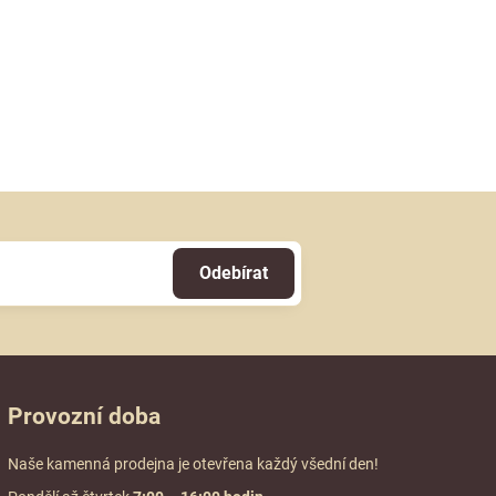
Odebírat
Provozní doba
Naše kamenná prodejna je otevřena každý všední den!