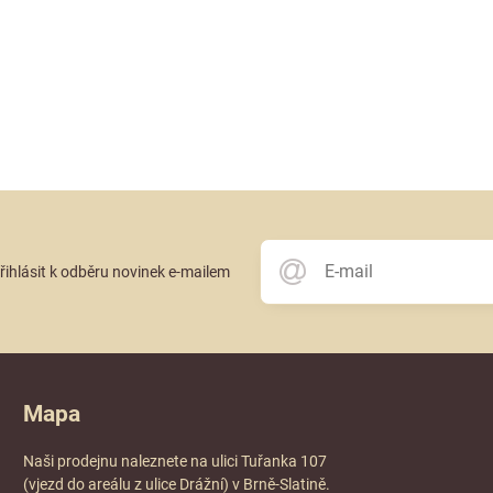
přihlásit k odběru novinek e-mailem
Mapa
Naši prodejnu naleznete na ulici Tuřanka 107
(vjezd do areálu z ulice Drážní) v Brně-Slatině.