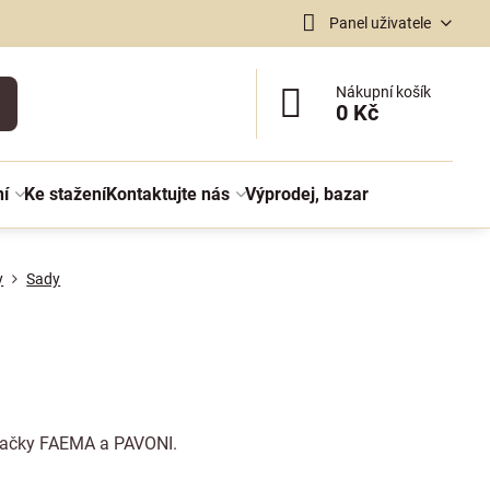
Panel uživatele
Nákupní košík
0 Kč
ní
Ke stažení
Kontaktujte nás
Výprodej, bazar
y
Sady
značky FAEMA a PAVONI.