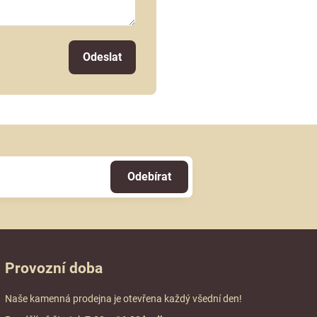
Odeslat
Odebírat
Provozní doba
Naše kamenná prodejna je otevřena každý všední den!