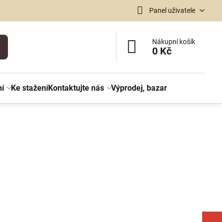
Panel uživatele
Nákupní košík
0 Kč
ní
Ke stažení
Kontaktujte nás
Výprodej, bazar