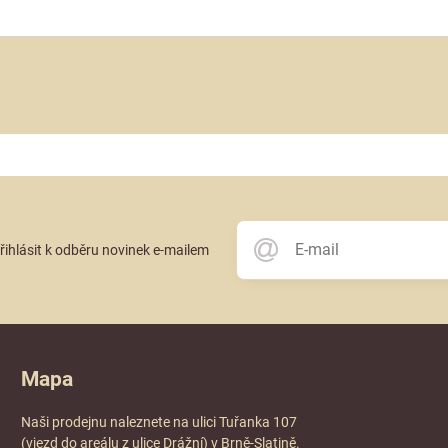
přihlásit k odběru novinek e-mailem
Mapa
Naši prodejnu naleznete na ulici Tuřanka 107
(vjezd do areálu z ulice Drážní) v Brně-Slatině.