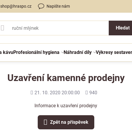
shop@hraspo.cz
Napište nám
Hledat
a kávu
Profesionální hygiena
Náhradní díly
Výkresy sestave
Uzavření kamenné prodejny
Přidáno
Počet
21. 10. 2020 20:00:00
940
shlédnutí
Informace k uzavření prodejny
Zpět na příspěvek