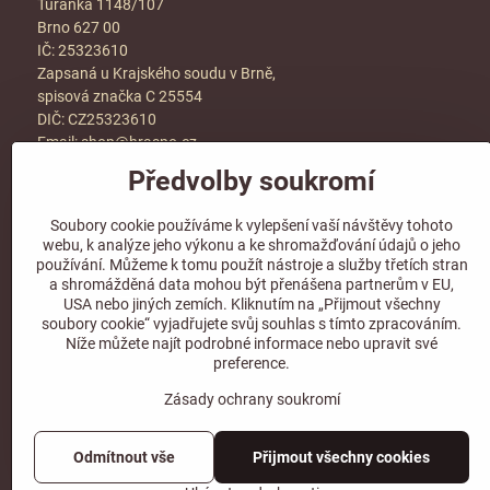
Tuřanka 1148/107
Brno 627 00
IČ: 25323610
Zapsaná u Krajského soudu v Brně,
spisová značka C 25554
DIČ: CZ25323610
Email:
shop@hraspo.cz
Předvolby soukromí
Obchodní podmínky
Ke stažení
Soubory cookie používáme k vylepšení vaší návštěvy tohoto
Více info v sekci
kontakt
webu, k analýze jeho výkonu a ke shromažďování údajů o jeho
používání. Můžeme k tomu použít nástroje a služby třetích stran
a shromážděná data mohou být přenášena partnerům v EU,
USA nebo jiných zemích. Kliknutím na „Přijmout všechny
soubory cookie“ vyjadřujete svůj souhlas s tímto zpracováním.
Sledujte naše sociální sítě!
Níže můžete najít podrobné informace nebo upravit své
preference.
Zásady ochrany soukromí
Odmítnout vše
Přijmout všechny cookies