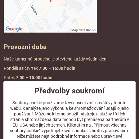
Provozní doba
Naše kamenná prodejna je otevřena každý všední den!
Pondělí až čtvrtek
7:00
– 16:00 hodin
.
Pátek
7:00 – 15:00 hodin
.
Předvolby soukromí
Doprava a platba
Soubory cookie používáme k vylepšení vaší návštěvy tohoto
webu, k analýze jeho výkonu a ke shromažďování údajů o jeho
DOPRAVA ZDARMA
používání. Můžeme k tomu použít nástroje a služby třetích
při objednávce nad
2000 Kč vč. DPH.
stran a shromážděná data mohou být přenášena partnerům v
EU, USA nebo jiných zemích. Kliknutím na „Přijmout všechny
*Nevztahuje se na paletovou přepravu.
soubory cookie“ vyjadřujete svůj souhlas s tímto zpracováním.
Níže můžete najít podrobné informace nebo upravit své