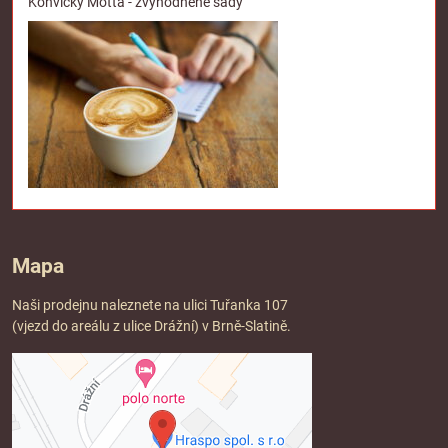
Konvičky Motta - zvýhodněné sady
Mapa
Naši prodejnu naleznete na ulici Tuřanka 107
(vjezd do areálu z ulice Drážní) v Brně-Slatině.