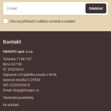
Odebírat
Chci se přihlásit k odběru novinek e-mailem
Kontakt
HRASPO spol. s r.o.
Tuřanka 1148/107
Brno 627 00
IČ: 25323610
Zapsaná u Krajského soudu v Brně,
spisová značka C 25554
DIČ: CZ25323610
Email:
shop@hraspo.cz
Obchodní podmínky
Ke stažení