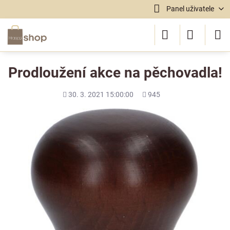
Panel uživatele
Prodloužení akce na pěchovadla!
Přidáno
Počet
30. 3. 2021 15:00:00
945
shlédnutí