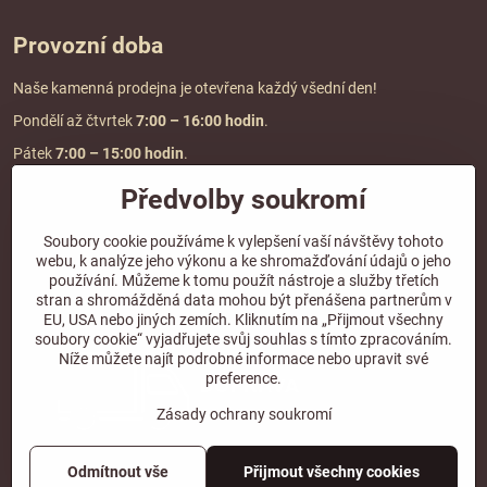
Provozní doba
Naše kamenná prodejna je otevřena každý všední den!
Pondělí až čtvrtek
7:00
– 16:00 hodin
.
Pátek
7:00 – 15:00 hodin
.
Předvolby soukromí
Doprava a platba
Soubory cookie používáme k vylepšení vaší návštěvy tohoto
webu, k analýze jeho výkonu a ke shromažďování údajů o jeho
DOPRAVA ZDARMA
používání. Můžeme k tomu použít nástroje a služby třetích
při objednávce nad
2000 Kč vč. DPH.
stran a shromážděná data mohou být přenášena partnerům v
EU, USA nebo jiných zemích. Kliknutím na „Přijmout všechny
*Nevztahuje se na paletovou přepravu.
soubory cookie“ vyjadřujete svůj souhlas s tímto zpracováním.
Níže můžete najít podrobné informace nebo upravit své
preference.
Zásady ochrany soukromí
Odmítnout vše
Přijmout všechny cookies