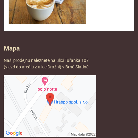
Mapa
Naši prodejnu naleznete na ulici Tuřanka 107
(vjezd do areálu z ulice Drážní) v Brně-Slatině.