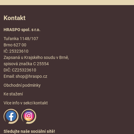
Kontakt
HRASPO spol. s r.o.
Tuřanka 1148/107
Brno 627 00
IČ: 25323610
Zapsaná u Krajského soudu v Brně,
spisová značka C 25554
DIČ: CZ25323610
Email:
shop@hraspo.cz
Obchodní podmínky
Ke stažení
Více info v sekci
kontakt
Sledujte naše sociální sítě!