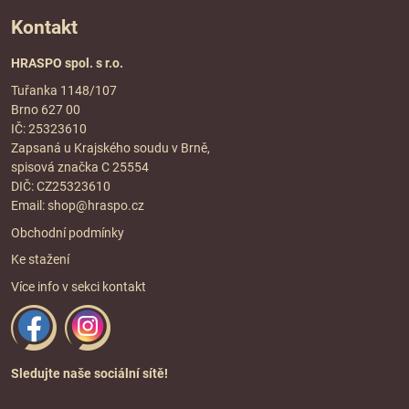
Kontakt
HRASPO spol. s r.o.
Tuřanka 1148/107
Brno 627 00
IČ: 25323610
Zapsaná u Krajského soudu v Brně,
spisová značka C 25554
DIČ: CZ25323610
Email:
shop@hraspo.cz
Obchodní podmínky
Ke stažení
Více info v sekci
kontakt
Sledujte naše sociální sítě!