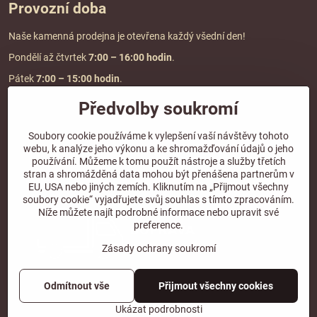
Provozní doba
Naše kamenná prodejna je otevřena každý všední den!
Pondělí až čtvrtek
7:00
– 16:00 hodin
.
Pátek
7:00 – 15:00 hodin
.
Předvolby soukromí
Doprava a platba
Soubory cookie používáme k vylepšení vaší návštěvy tohoto
webu, k analýze jeho výkonu a ke shromažďování údajů o jeho
DOPRAVA ZDARMA
používání. Můžeme k tomu použít nástroje a služby třetích
při objednávce nad
2000 Kč vč. DPH.
stran a shromážděná data mohou být přenášena partnerům v
EU, USA nebo jiných zemích. Kliknutím na „Přijmout všechny
*Nevztahuje se na paletovou přepravu.
soubory cookie“ vyjadřujete svůj souhlas s tímto zpracováním.
Níže můžete najít podrobné informace nebo upravit své
preference.
Zásady ochrany soukromí
Odmítnout vše
Přijmout všechny cookies
©
2026
Copyright
Předvolby soukromí
Zásady ochrany soukromí
Ukázat podrobnosti
Vytvořeno systémem:
ByznysWeb.cz