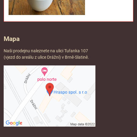
Mapa
Naši prodejnu naleznete na ulici Tuřanka 107
(vjezd do areálu z ulice Drážní) v Brně-Slatině.