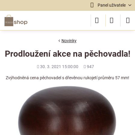
Panel uživatele
Novinky
Prodloužení akce na pěchovadla!
Přidáno
Počet
30. 3. 2021 15:00:00
947
shlédnutí
Zvýhodněná cena pěchovadel s dřevěnou rukojetí průměru 57 mm!