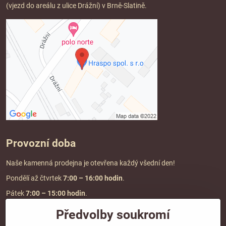
(vjezd do areálu z ulice Drážní) v Brně-Slatině.
Provozní doba
Naše kamenná prodejna je otevřena každý všední den!
Pondělí až čtvrtek
7:00
– 16:00 hodin
.
Pátek
7:00 – 15:00 hodin
.
Předvolby soukromí