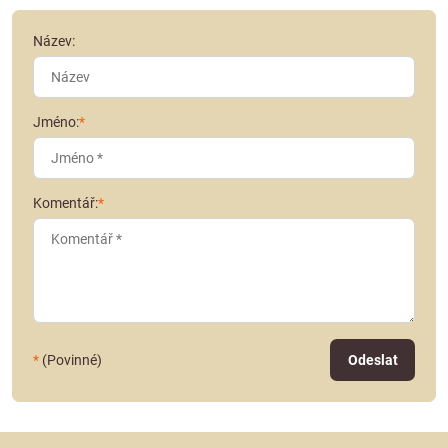
Název:
Jméno:
*
Komentář:
*
*
(Povinné)
Odeslat