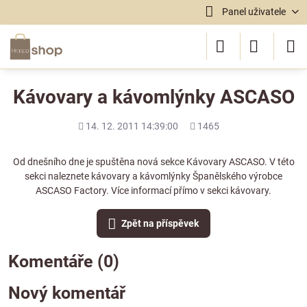
Panel uživatele
Kávovary a kávomlýnky ASCASO
Přidáno
Počet
14. 12. 2011 14:39:00
1465
shlédnutí
Od dnešního dne je spuštěna nová sekce
Kávovary ASCASO
. V této
sekci naleznete kávovary a kávomlýnky Španělského výrobce
ASCASO Factory. Více informací přímo v sekci
kávovary.
Zpět na příspěvek
Komentáře (0)
Nový komentář