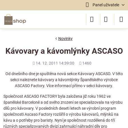
Panel uživatele
Novinky
Kávovary a kávomlýnky ASCASO
Přidáno
Počet
14. 12. 2011 14:39:00
1460
shlédnutí
Od dnešního dne je spuštěna nová sekce
Kávovary ASCASO
. V této
sekci naleznete kávovary a kávomlýnky Španělského výrobce
ASCASO Factory. Více informací přímo v sekci
kávovary.
Společnost ASCASO FACTORY byla založena již roku 1962 ve
španělské Barceloně a od svého zrození se specializovala na výrobu
dílů pro kávovary. V posledních deseti letech se výrobní program
společnosti Ascaso Factory rozšířil o výrobu kávovarů, mlýnků na
kávu a o potřeby pro baristy. Nyní je společnost rozdělená do tří
různých specializovaných divizí zahrnující náhradní díly pro