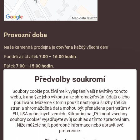
Provozní doba
Naše kamenná prodejna je otevřena každý všední den!
Pondělí až čtvrtek
7:00
– 16:00 hodin
.
Pátek
7:00 – 15:00 hodin
.
Předvolby soukromí
Doprava a platba
Soubory cookie používáme k vylepšení vaší návštěvy tohoto
webu, k analýze jeho výkonu a ke shromažďování údajů o jeho
DOPRAVA ZDARMA
používání. Můžeme k tomu použít nástroje a služby třetích
při objednávce nad
2000 Kč vč. DPH.
stran a shromážděná data mohou být přenášena partnerům v
EU, USA nebo jiných zemích. Kliknutím na „Přijmout všechny
*Nevztahuje se na paletovou přepravu.
soubory cookie“ vyjadřujete svůj souhlas s tímto zpracováním.
Níže můžete najít podrobné informace nebo upravit své
preference.