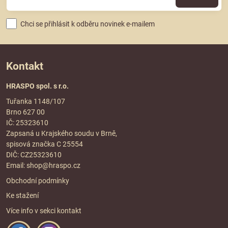
Chci se přihlásit k odběru novinek e-mailem
Kontakt
HRASPO spol. s r.o.
Tuřanka 1148/107
Brno 627 00
IČ: 25323610
Zapsaná u Krajského soudu v Brně,
spisová značka C 25554
DIČ: CZ25323610
Email:
shop@hraspo.cz
Obchodní podmínky
Ke stažení
Více info v sekci
kontakt