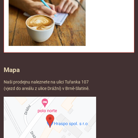
Mapa
Naši prodejnu naleznete na ulici Tuřanka 107
(vjezd do areálu z ulice Drážní) v Brně-Slatině.