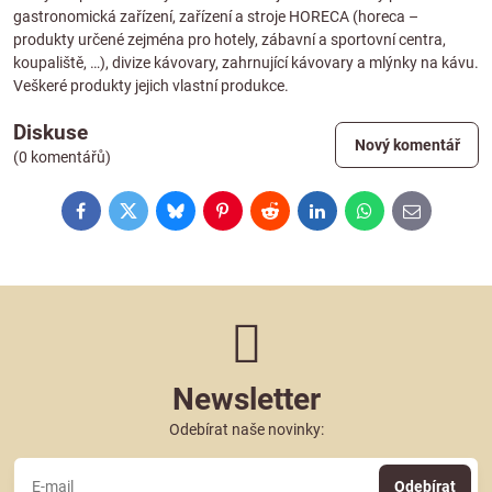
gastronomická zařízení, zařízení a stroje HORECA (horeca –
produkty určené zejména pro hotely, zábavní a sportovní centra,
koupaliště, …), divize kávovary, zahrnující kávovary a mlýnky na kávu.
Veškeré produkty jejich vlastní produkce.
Diskuse
Nový komentář
(0 komentářů)
Facebook
Twitter
Bluesky
Pinterest
Reddit
LinkedIn
WhatsApp
E-
mail
Newsletter
Odebírat naše novinky:
Odebírat