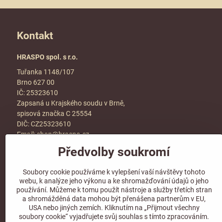
Kontakt
HRASPO spol. s r.o.
Tuřanka 1148/107
Brno 627 00
IČ: 25323610
Zapsaná u Krajského soudu v Brně,
spisová značka C 25554
DIČ: CZ25323610
Email:
shop@hraspo.cz
Předvolby soukromí
Obchodní podmínky
Ke stažení
Soubory cookie používáme k vylepšení vaší návštěvy tohoto
Více info v sekci
kontakt
webu, k analýze jeho výkonu a ke shromažďování údajů o jeho
používání. Můžeme k tomu použít nástroje a služby třetích stran
a shromážděná data mohou být přenášena partnerům v EU,
USA nebo jiných zemích. Kliknutím na „Přijmout všechny
soubory cookie“ vyjadřujete svůj souhlas s tímto zpracováním.