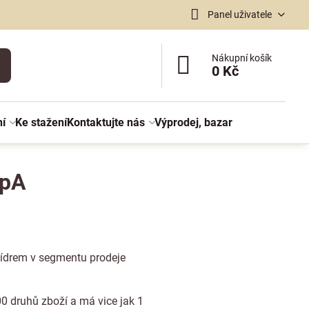
Panel uživatele
Nákupní košík
0 Kč
ní
Ke stažení
Kontaktujte nás
Výprodej, bazar
SpA
 lídrem v segmentu prodeje
00 druhů zboží a má vice jak 1