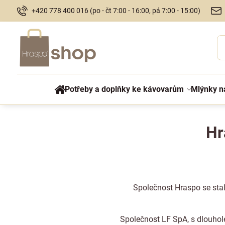
+420 778 400 016 (po - čt 7:00 - 16:00, pá 7:00 - 15:00)
Potřeby a doplňky ke kávovarům
Mlýnky n
Hr
Společnost Hraspo se stal
Společnost LF SpA, s dlouhole