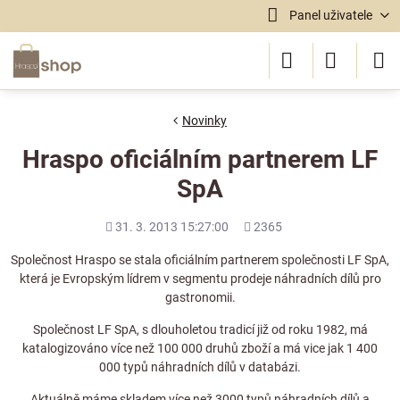
Panel uživatele
Novinky
Hraspo oficiálním partnerem LF
SpA
Přidáno
Počet
31. 3. 2013 15:27:00
2365
shlédnutí
Společnost Hraspo se stala oficiálním partnerem společnosti LF SpA,
která je Evropským lídrem v segmentu prodeje náhradních dílů pro
gastronomii.
Společnost LF SpA, s dlouholetou tradicí již od roku 1982, má
katalogizováno více než 100 000 druhů zboží a má vice jak 1 400
000 typů náhradních dílů v databázi.
Aktuálně máme skladem více než 3000 typů náhradních dílů a