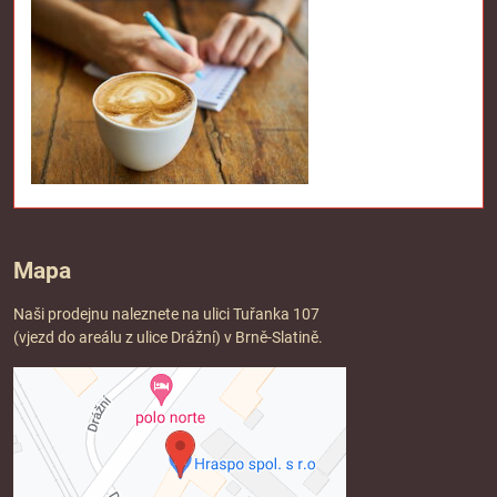
Mapa
Naši prodejnu naleznete na ulici Tuřanka 107
(vjezd do areálu z ulice Drážní) v Brně-Slatině.