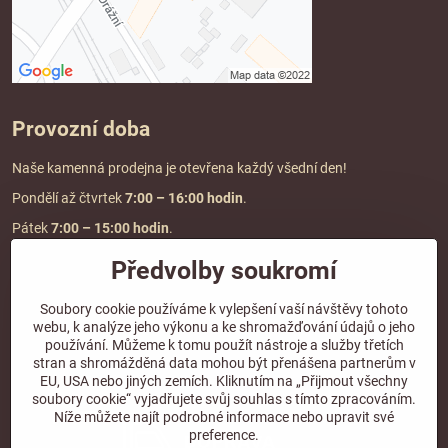
Provozní doba
Naše kamenná prodejna je otevřena každý všední den!
Pondělí až čtvrtek
7:00
– 16:00 hodin
.
Pátek
7:00 – 15:00 hodin
.
Předvolby soukromí
Doprava a platba
Soubory cookie používáme k vylepšení vaší návštěvy tohoto
webu, k analýze jeho výkonu a ke shromažďování údajů o jeho
DOPRAVA ZDARMA
používání. Můžeme k tomu použít nástroje a služby třetích
při objednávce nad
2000 Kč vč. DPH.
stran a shromážděná data mohou být přenášena partnerům v
EU, USA nebo jiných zemích. Kliknutím na „Přijmout všechny
*Nevztahuje se na paletovou přepravu.
soubory cookie“ vyjadřujete svůj souhlas s tímto zpracováním.
Níže můžete najít podrobné informace nebo upravit své
preference.