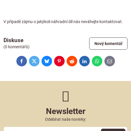
V případě zájmu o jakýkoli náhradní díl nás neváhejte
kontaktovat
.
Diskuse
Nový komentář
(0 komentářů)
Facebook
Twitter
Bluesky
Pinterest
Reddit
LinkedIn
WhatsApp
E-
mail
Newsletter
Odebírat naše novinky: