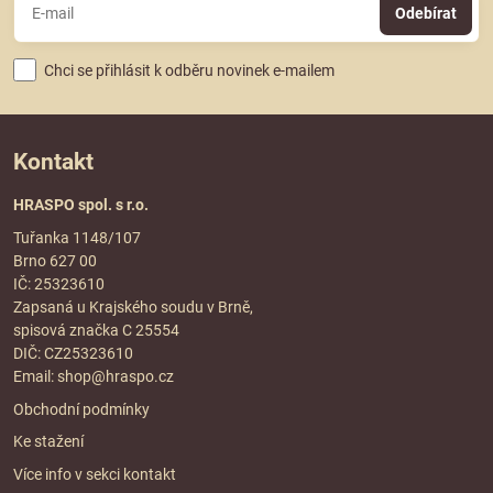
Odebírat
Chci se přihlásit k odběru novinek e-mailem
Kontakt
HRASPO spol. s r.o.
Tuřanka 1148/107
Brno 627 00
IČ: 25323610
Zapsaná u Krajského soudu v Brně,
spisová značka C 25554
DIČ: CZ25323610
Email:
shop@hraspo.cz
Obchodní podmínky
Ke stažení
Více info v sekci
kontakt