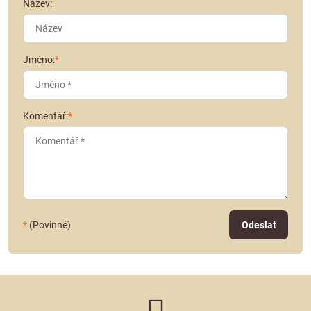
Název:
Jméno:
*
Komentář:
*
*
(Povinné)
Odeslat