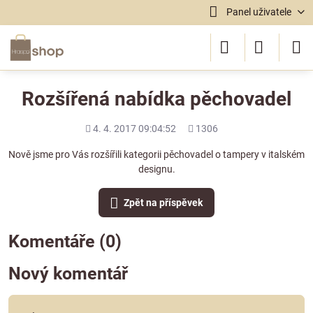
Panel uživatele
Rozšířená nabídka pěchovadel
Přidáno
Počet
4. 4. 2017 09:04:52
1306
shlédnutí
Nově jsme pro Vás rozšířili kategorii pěchovadel o tampery v italském
designu.
Zpět na příspěvek
Komentáře (0)
Nový komentář