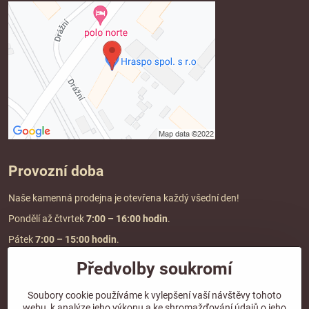
Provozní doba
Naše kamenná prodejna je otevřena každý všední den!
Pondělí až čtvrtek
7:00
– 16:00 hodin
.
Pátek
7:00 – 15:00 hodin
.
Předvolby soukromí
Doprava a platba
Soubory cookie používáme k vylepšení vaší návštěvy tohoto
webu, k analýze jeho výkonu a ke shromažďování údajů o jeho