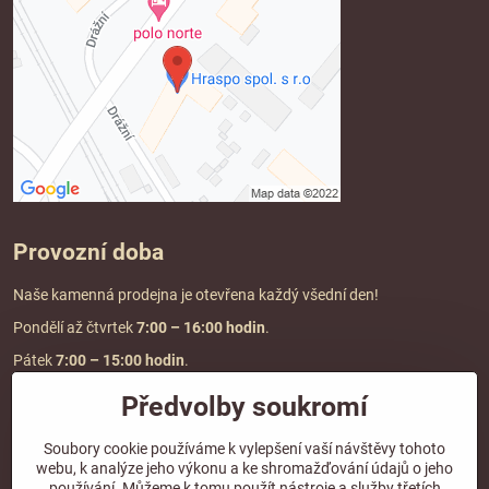
Provozní doba
Naše kamenná prodejna je otevřena každý všední den!
Pondělí až čtvrtek
7:00
– 16:00 hodin
.
Pátek
7:00 – 15:00 hodin
.
Předvolby soukromí
Doprava a platba
Soubory cookie používáme k vylepšení vaší návštěvy tohoto
webu, k analýze jeho výkonu a ke shromažďování údajů o jeho
DOPRAVA ZDARMA
používání. Můžeme k tomu použít nástroje a služby třetích