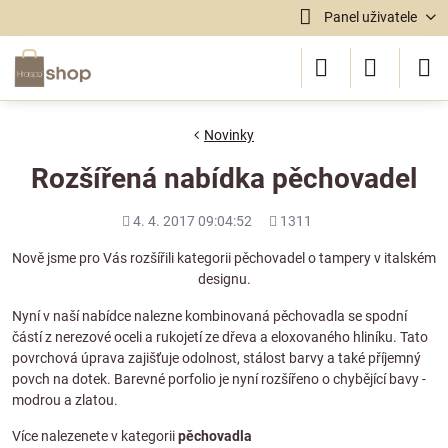
Panel uživatele
Novinky
Rozšířená nabídka pěchovadel
Přidáno
Počet
4. 4. 2017 09:04:52
1311
shlédnutí
Nově jsme pro Vás rozšířili kategorii pěchovadel o tampery v italském
designu.
Nyní v naší nabídce nalezne kombinovaná pěchovadla se spodní
částí z nerezové oceli a rukojetí ze dřeva a eloxovaného hliníku. Tato
povrchová úprava zajišťuje odolnost, stálost barvy a také příjemný
povch na dotek. Barevné porfolio je nyní rozšířeno o chybějící bavy -
modrou a zlatou.
Více nalezenete v kategorii
pěchovadla