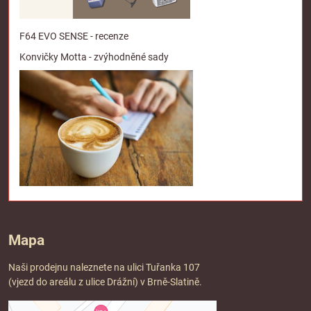
F64 EVO SENSE - recenze
Konvičky Motta - zvýhodněné sady
Mapa
Naši prodejnu naleznete na ulici Tuřanka 107
(vjezd do areálu z ulice Drážní) v Brně-Slatině.