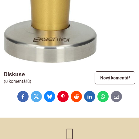
Diskuse
Nový komentář
(0 komentářů)
Facebook
Twitter
Bluesky
Pinterest
Reddit
LinkedIn
WhatsApp
E-
mail