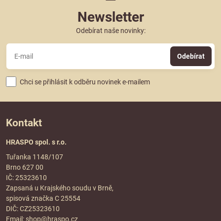
Newsletter
Odebírat naše novinky:
Odebírat
Chci se přihlásit k odběru novinek e-mailem
Kontakt
HRASPO spol. s r.o.
Tuřanka 1148/107
Brno 627 00
IČ: 25323610
Zapsaná u Krajského soudu v Brně,
spisová značka C 25554
DIČ: CZ25323610
Email:
shop@hraspo.cz