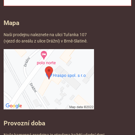
Mapa
Naši prodejnu naleznete na ulici Tuřanka 107
(vjezd do areálu z ulice Drážní) v Brně-Slatině.
Provozní doba