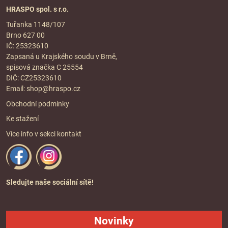
HRASPO spol. s r.o.
Tuřanka 1148/107
Brno 627 00
IČ: 25323610
Zapsaná u Krajského soudu v Brně,
spisová značka C 25554
DIČ: CZ25323610
Email:
shop@hraspo.cz
Obchodní podmínky
Ke stažení
Více info v sekci
kontakt
Sledujte naše sociální sítě!
Novinky