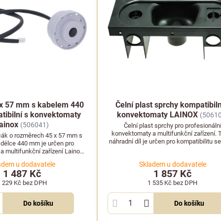
x 57 mm s kabelem 440
Čelní plast sprchy kompatibiln
ibilní s konvektomaty
konvektomaty LAINOX
(5061
ainox
(506041)
Čelní plast sprchy pro profesionáln
konvektomaty a multifunkční zařízení. 
čák o rozměrech 45 x 57 mm s
náhradní díl je určen pro kompatibilitu se 
délce 440 mm je určen pro
LAINOX.
 multifunkční zařízení Lainox.
áhradní díl pro gastro provoz.
adem u dodavatele
Skladem u dodavatele
1 487 Kč
1 857 Kč
1 229 Kč
bez DPH
1 535 Kč
bez DPH
Do košíku
Do košíku