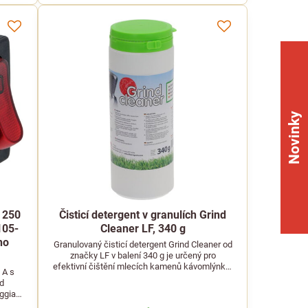
Novinky
 250
Čisticí detergent v granulích Grind
105-
Cleaner LF, 340 g
ho
Granulovaný čisticí detergent Grind Cleaner od
značky LF v balení 340 g je určený pro
efektivní čištění mlecích kamenů kávomlýnků.
 A s
Spolehlivě odstraňuje usazené zbytky kávy,
d
olejnaté usazeniny i nežádoucí pachy.
ggia
 25.