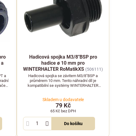
pro
Hadicová spojka M3/8"BSP pro
 a
hadice ø 10 mm pro
WINTERHALTER RoMatikXS
(506111)
PT a
Hadicová spojka se závitem M3/8"BSP a
radní
průměrem 10 mm. Tento náhradní díl je
naček
kompatibilní se systémy WINTERHALTER
RoMatikXS.
Skladem u dodavatele
79 Kč
65 Kč
bez DPH
Do košíku