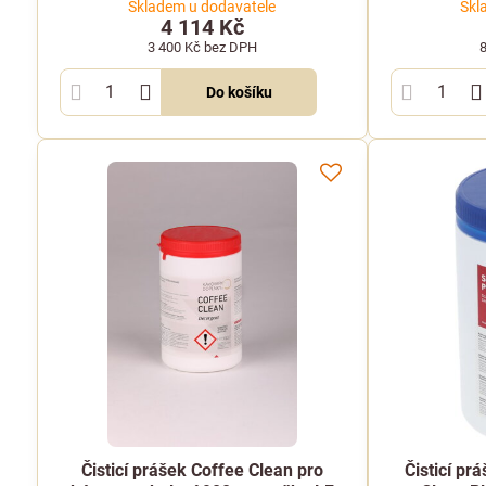
Skladem u dodavatele
Skl
4 114 Kč
3 400 Kč
bez DPH
Do košíku
Čisticí prášek Coffee Clean pro
Čisticí pr