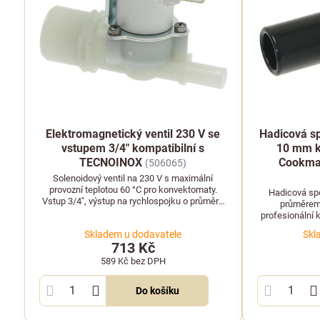
Elektromagnetický ventil 230 V se
Hadicová s
vstupem 3/4" kompatibilní s
10 mm ko
TECNOINOX
Cookmax
(506065)
Solenoidový ventil na 230 V s maximální
provozní teplotou 60 °C pro konvektomaty.
Hadicová sp
Vstup 3/4", výstup na rychlospojku o průměru
průměrem 
10 mm, kompatibilní s TECNOINOX.
profesionální 
Je kompatibi
Skladem u dodavatele
Skl
Cookma
713 Kč
589 Kč
bez DPH
Do košíku