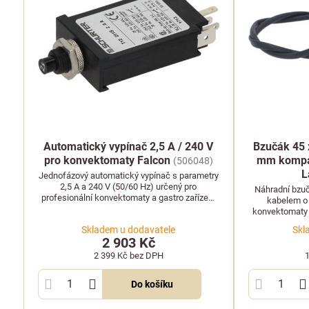
Automatický vypínač 2,5 A / 240 V
Bzučák 45 
pro konvektomaty Falcon
mm kompat
(506048)
L
Jednofázový automatický vypínač s parametry
2,5 A a 240 V (50/60 Hz) určený pro
Náhradní bzu
profesionální konvektomaty a gastro zařízení
kabelem o 
Falcon.
konvektomaty a
Spolehlivý n
Skladem u dodavatele
Skl
2 903 Kč
2 399 Kč
bez DPH
Do košíku