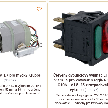
P T.7 pro myčky Krupps
Červený dvoupólový vypínač LF
V / 16 A pro kávovar Gaggia G
(307077)
G106 – díl č. 25 z rozpadové
adlo OP T.7 s výkonem 70 HP a
výkresu
jení 55 mm a 30 mm je určeno
(108046)
ální myčky Krupps. Pracuje při
Červený dvoupólový vypínač 250 V / 16
napětí 230 V.
montážním rozměrem 28 x 30 mm o
dodavatele LF. Vhodný pro kávovary Ga
G105 a G106, kde odpovídá pozici číslo