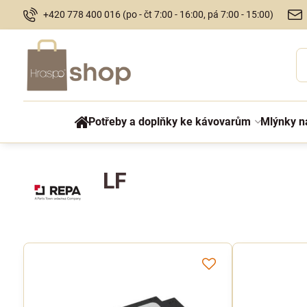
+420 778 400 016 (po - čt 7:00 - 16:00, pá 7:00 - 15:00)
Potřeby a doplňky ke kávovarům
Mlýnky n
LF