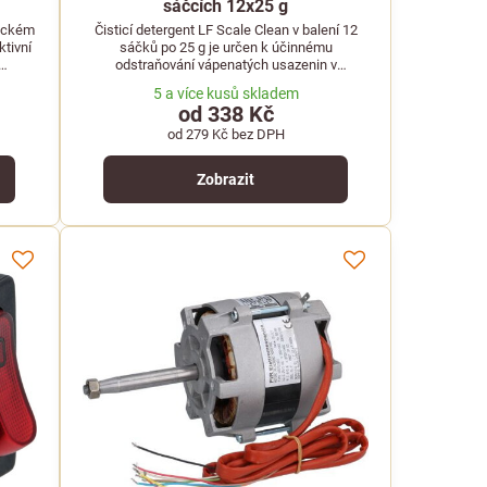
sáčcích 12x25 g
tickém
Čisticí detergent LF Scale Clean v balení 12
ktivní
sáčků po 25 g je určen k účinnému
odstraňování vápenatých usazenin v
cích
profesionálních kávovarech a výrobnících
5 a více kusů skladem
horkých nápojů.
od 338 Kč
od 279 Kč
bez DPH
Zobrazit