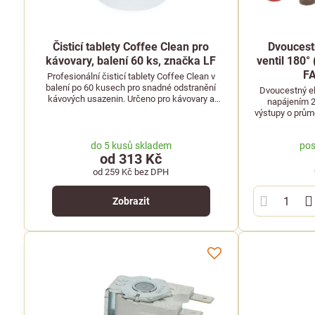
Čisticí tablety Coffee Clean pro
Dvoucest
kávovary, balení 60 ks, značka LF
ventil 180
F
Profesionální čisticí tablety Coffee Clean v
balení po 60 kusech pro snadné odstranění
Dvoucestný el
kávových usazenin. Určeno pro kávovary a
napájením 2
výrobníky horkých nápojů. Značka LF.
výstupy o prům
COOKMAX,
do 5 kusů skladem
pos
od 313 Kč
od 259 Kč
bez DPH
Zobrazit