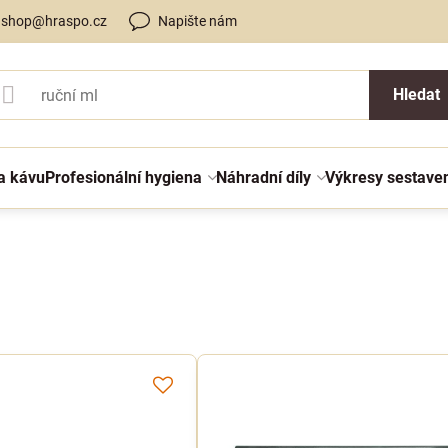
shop@hraspo.cz
Napište nám
Hledat
a kávu
Profesionální hygiena
Náhradní díly
Výkresy sestave