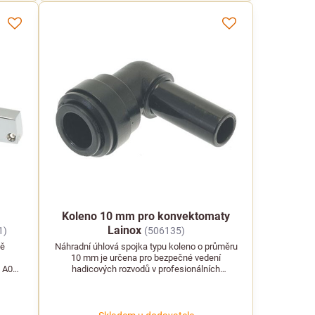
Koleno 10 mm pro konvektomaty
Lainox
1)
(506135)
ně
Náhradní úhlová spojka typu koleno o průměru
o
10 mm je určena pro bezpečné vedení
 A05,
hadicových rozvodů v profesionálních
ení
konvektomatech Lainox.