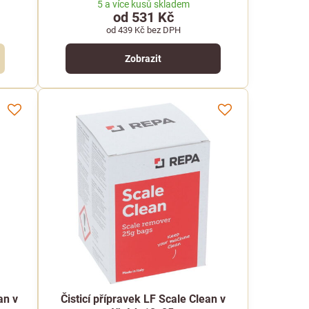
5 a více kusů skladem
od 531 Kč
od 439 Kč
bez DPH
Zobrazit
an v
Čisticí přípravek LF Scale Clean v