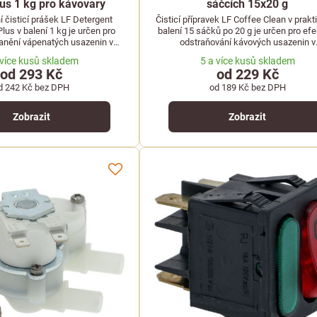
us 1 kg pro kávovary
sáčcích 15x20 g
í čisticí prášek LF Detergent
Čisticí přípravek LF Coffee Clean v prak
lus v balení 1 kg je určen pro
balení 15 sáčků po 20 g je určen pro efe
anění vápenatých usazenin v
odstraňování kávových usazenin v
 výrobnících horkých nápojů.
profesionálních kávovarech a výrobní
 více kusů skladem
5 a více kusů skladem
horkých nápojů.
od 293 Kč
od 229 Kč
d 242 Kč
bez DPH
od 189 Kč
bez DPH
Zobrazit
Zobrazit