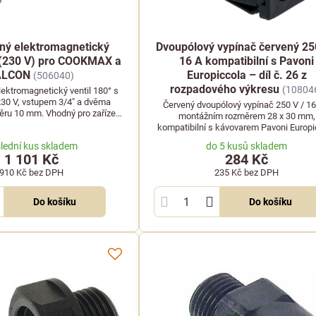
ný elektromagnetický
Dvoupólový vypínač červený 25
° (230 V) pro COOKMAX a
16 A kompatibilní s Pavoni
ALCON
Europiccola – díl č. 26 z
(506040)
rozpadového výkresu
(10804
ektromagnetický ventil 180° s
30 V, vstupem 3/4" a dvěma
Červený dvoupólový vypínač 250 V / 16
ěru 10 mm. Vhodný pro zařízení
montážním rozměrem 28 x 30 mm,
 FALCON či EBERHARDT.
kompatibilní s kávovarem Pavoni Europi
jako náhradní díl číslo 26.
lední kus skladem
do 5 kusů skladem
1 101 Kč
284 Kč
910 Kč
bez DPH
235 Kč
bez DPH
Do košíku
Do košíku