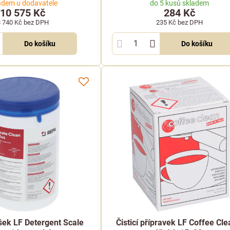
adem u dodavatele
do 5 kusů skladem
10 575 Kč
284 Kč
8 740 Kč
bez DPH
235 Kč
bez DPH
Do košíku
Do košíku
ášek LF Detergent Scale
Čisticí přípravek LF Coffee Cle