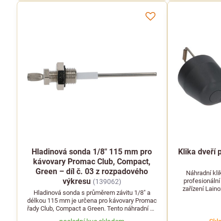
Hladinová sonda 1/8" 115 mm pro
Klika dveří
kávovary Promac Club, Compact,
Green – díl č. 03 z rozpadového
Náhradní kli
výkresu
profesionáln
(139062)
zařízení Lain
Hladinová sonda s průměrem závitu 1/8" a
uzavře
délkou 115 mm je určena pro kávovary Promac
řady Club, Compact a Green. Tento náhradní díl
od dodavatele LF zajišťuje přesné snímání