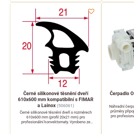
Černé silikonové těsnění dveří
Čerpadlo O
610x600 mm kompatibilní s FIMAR
a Lainox
(506061)
Náhradní čerp
průměry připo
Černé silikonové těsnění dveří o rozměrech
pro profesion
610x600 mm (profil 20x21 mm) pro
profesionální konvektomaty. Vyrobeno ze
silikonového elastomeru, kompatibilní s
FIMAR a Lainox.