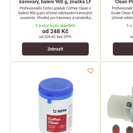
kávovary, balení 900 g, značka LF
Clean Pl
Profesionální čisticí prášek Coffee Clean v
Profesionáln
balení 900 g pro účinné odstranění kávových
Scale Clean P
usazenin. Vhodný pro kávovary a výrobníky
účinné odstr
horkých nápojů. Značka LF.
kávovarech a
5 a více kusů skladem
5 a
od 248 Kč
od 205 Kč
bez DPH
o
Zobrazit