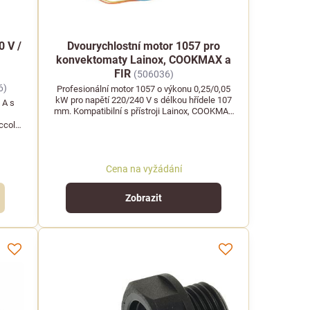
0 V /
Dvourychlostní motor 1057 pro
konvektomaty Lainox, COOKMAX a
FIR
(506036)
6)
Profesionální motor 1057 o výkonu 0,25/0,05
kW pro napětí 220/240 V s délkou hřídele 107
 A s
mm. Kompatibilní s přístroji Lainox, COOKMAX
a FIR.
ccola
Cena na vyžádání
Zobrazit