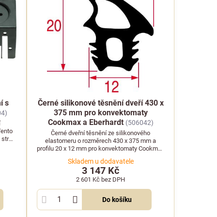
í s
Černé silikonové těsnění dveří 430 x
375 mm pro konvektomaty
04)
Cookmax a Eberhardt
(506042)
í
Tento
Černé dveřní těsnění ze silikonového
stroji
elastomeru o rozměrech 430 x 375 mm a
profilu 20 x 12 mm pro konvektomaty Cookmax
a Eberhardt.
Skladem u dodavatele
3 147 Kč
2 601 Kč
bez DPH
Do košíku