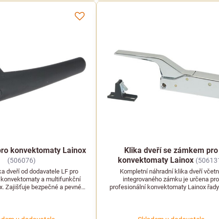
 pro konvektomaty Lainox
Klika dveří se zámkem pro
konvektomaty Lainox
(506076)
(50613
ka dveří od dodavatele LF pro
Kompletní náhradní klika dveří včet
í konvektomaty a multifunkční
integrovaného zámku je určena pr
ox. Zajišťuje bezpečné a pevné
profesionální konvektomaty Lainox řady
ní dveří během provozu.
A08 a A10. Zajišťuje bezpečné uzavř
komory.