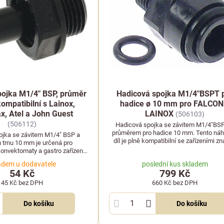
pojka M1/4" BSP, průměr
Hadicová spojka M1/4"BSPT 
mpatibilní s Lainox,
hadice ø 10 mm pro FALCON
, Atel a John Guest
LAINOX
(506103)
(506112)
Hadicová spojka se závitem M1/4"BS
průměrem pro hadice 10 mm. Tento náh
ojka se závitem M1/4" BSP a
díl je plně kompatibilní se zařízeními z
trnu 10 mm je určená pro
FALCON a LAINOX.
konvektomaty a gastro zařízení.
lní se stroji značek Lainox,
adem u dodavatele
poslední kus skladem
x, Atel a John Guest.
54 Kč
799 Kč
45 Kč
bez DPH
660 Kč
bez DPH
Do košíku
Do košíku