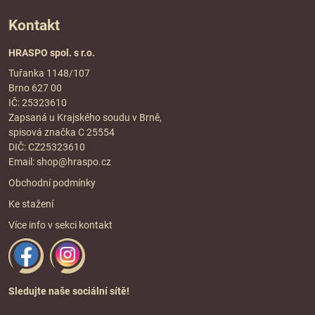
Kontakt
HRASPO spol. s r.o.
Tuřanka 1148/107
Brno 627 00
IČ: 25323610
Zapsaná u Krajského soudu v Brně,
spisová značka C 25554
DIČ: CZ25323610
Email:
shop@hraspo.cz
Obchodní podmínky
Ke stažení
Více info v sekci
kontakt
Sledujte naše sociální sítě!