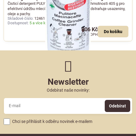
Čisticí detergent PULY GRIND ve formě granulí o hmotnosti 405 g pro
efektivní údržbu mlecích kamenů kávomlýnků. Odstraňuje usazeniny,
oleje a pachy.
Skladové číslo:
124616
Dostupnost:
5 a více kusů skladem
806 Kč
Do košíku
666 Kč
bez DPH
Newsletter
Odebírat naše novinky:
Odebírat
Chci se přihlásit k odběru novinek e-mailem