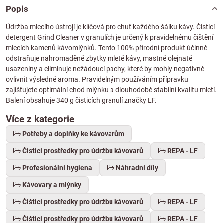
Popis
Údržba mlecího ústrojí je klíčová pro chuť každého šálku kávy. Čisticí
detergent Grind Cleaner v granulích je určený k pravidelnému čištění
mlecích kamenů kávomlýnků. Tento 100% přírodní produkt účinně
odstraňuje nahromaděné zbytky mleté kávy, mastné olejnaté
usazeniny a eliminuje nežádoucí pachy, které by mohly negativně
ovlivnit výsledné aroma. Pravidelným používáním přípravku
zajišťujete optimální chod mlýnku a dlouhodobě stabilní kvalitu mletí.
Balení obsahuje 340 g čisticích granulí značky LF.
Více z kategorie
Potřeby a doplňky ke kávovarům
Čisticí prostředky pro údržbu kávovarů
REPA - LF
Profesionální hygiena
Náhradní díly
Kávovary a mlýnky
Čišticí prostředky pro údržbu kávovarů
REPA - LF
Čišticí prostředky pro údržbu kávovarů
REPA - LF