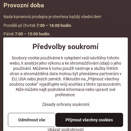
Provozní doba
Naše kamenná prodejna je otevřena každý všední den!
Pondělí až čtvrtek
7:00
– 16:00 hodin
.
Pátek
7:00 – 15:00 hodin
.
Předvolby soukromí
Doprava a platba
Soubory cookie používáme k vylepšení vaší návštěvy tohoto
webu, k analýze jeho výkonu a ke shromažďování údajů o jeho
DOPRAVA ZDARMA
používání. Můžeme k tomu použít nástroje a služby třetích
při objednávce nad
2000 Kč vč. DPH.
stran a shromážděná data mohou být přenášena partnerům v
EU, USA nebo jiných zemích. Kliknutím na „Přijmout všechny
*Nevztahuje se na paletovou přepravu.
soubory cookie“ vyjadřujete svůj souhlas s tímto zpracováním.
Níže můžete najít podrobné informace nebo upravit své
preference.
Zásady ochrany soukromí
Odmítnout vše
Přijmout všechny cookies
©
2026
Copyright
Předvolby soukromí
Zásady ochrany soukromí
Ukázat podrobnosti