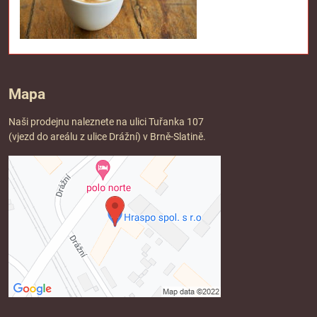
Mapa
Naši prodejnu naleznete na ulici Tuřanka 107
(vjezd do areálu z ulice Drážní) v Brně-Slatině.