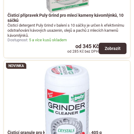
Čisticí přípravek Puly Grind pro mlecí kameny kávomlýnků, 10
sáčků
Čisticí detergent Puly Grind v balení s 10 sáčky je určen k efektivnímu
odstraňování kávových usazenin, olejů a pachů z mlecích kamenů
kávomlýnků.
Dostupnost:
5 a více kusů skladem
od 345 Kč
Zobrazit
od 285 Kč
bez DPH
NOVINKA
Čisticí granule pro kávomlýnky PULY GRIND, 405 g