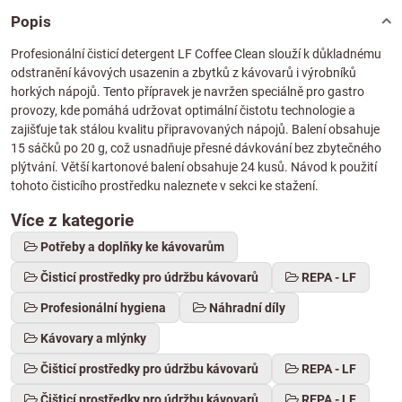
Popis
Profesionální čisticí detergent LF Coffee Clean slouží k důkladnému
odstranění kávových usazenin a zbytků z kávovarů i výrobníků
horkých nápojů. Tento přípravek je navržen speciálně pro gastro
provozy, kde pomáhá udržovat optimální čistotu technologie a
zajišťuje tak stálou kvalitu připravovaných nápojů. Balení obsahuje
15 sáčků po 20 g, což usnadňuje přesné dávkování bez zbytečného
plýtvání. Větší kartonové balení obsahuje 24 kusů. Návod k použití
tohoto čisticího prostředku naleznete v sekci ke stažení.
Více z kategorie
Potřeby a doplňky ke kávovarům
Čisticí prostředky pro údržbu kávovarů
REPA - LF
Profesionální hygiena
Náhradní díly
Kávovary a mlýnky
Čišticí prostředky pro údržbu kávovarů
REPA - LF
Čišticí prostředky pro údržbu kávovarů
REPA - LF