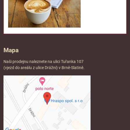
Mapa
Naši prodejnu naleznete na ulici Tuřanka 107
(vjezd do areálu z ulice Drážní) v Brně-Slatině.