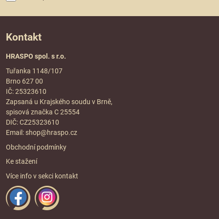
Kontakt
HRASPO spol. s r.o.
Tuřanka 1148/107
Brno 627 00
IČ: 25323610
Zapsaná u Krajského soudu v Brně,
spisová značka C 25554
DIČ: CZ25323610
Email:
shop@hraspo.cz
Obchodní podmínky
Ke stažení
Více info v sekci
kontakt