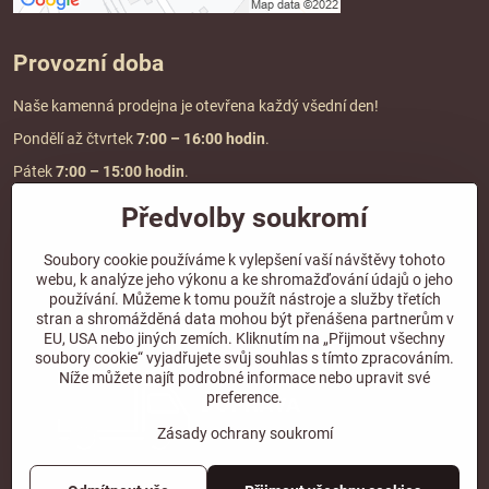
Provozní doba
Naše kamenná prodejna je otevřena každý všední den!
Pondělí až čtvrtek
7:00
– 16:00 hodin
.
Pátek
7:00 – 15:00 hodin
.
Předvolby soukromí
Doprava a platba
Soubory cookie používáme k vylepšení vaší návštěvy tohoto
webu, k analýze jeho výkonu a ke shromažďování údajů o jeho
DOPRAVA ZDARMA
používání. Můžeme k tomu použít nástroje a služby třetích
při objednávce nad
2000 Kč vč. DPH.
stran a shromážděná data mohou být přenášena partnerům v
EU, USA nebo jiných zemích. Kliknutím na „Přijmout všechny
*Nevztahuje se na paletovou přepravu.
soubory cookie“ vyjadřujete svůj souhlas s tímto zpracováním.
Níže můžete najít podrobné informace nebo upravit své
preference.
Zásady ochrany soukromí