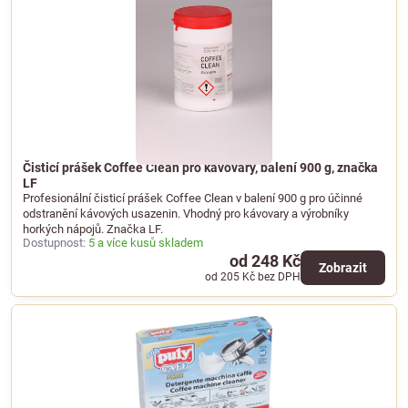
Čisticí prášek Coffee Clean pro kávovary, balení 900 g, značka
LF
Profesionální čisticí prášek Coffee Clean v balení 900 g pro účinné
odstranění kávových usazenin. Vhodný pro kávovary a výrobníky
horkých nápojů. Značka LF.
Dostupnost:
5 a více kusů skladem
od 248 Kč
Zobrazit
od 205 Kč
bez DPH