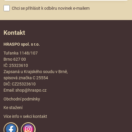
Chci se přihlásit k odběru novinek e-mailem
Kontakt
HRASPO spol. s r.o.
Tuřanka 1148/107
Brno 627 00
IČ: 25323610
Zapsaná u Krajského soudu v Brně,
spisová značka C 25554
DIČ: CZ25323610
Email:
shop@hraspo.cz
Obchodní podmínky
Ke stažení
Více info v sekci
kontakt