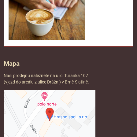
Mapa
Naši prodejnu naleznete na ulici Tuřanka 107
(vjezd do areálu z ulice Drážní) v Brně-Slatině.