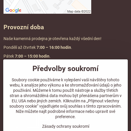
Provozní doba
Naše kamenná prodejna je otevřena každý všední den!
Pondělí až čtvrtek
7:00
– 16:00 hodin
.
Pátek
7:00 – 15:00 hodin
.
Předvolby soukromí
Doprava a platba
Soubory cookie používáme k vylepšení vaší návštěvy tohoto
webu, k analýze jeho výkonu a ke shromažďování údajů o jeho
DOPRAVA ZDARMA
používání. Můžeme k tomu použít nástroje a služby třetích
při objednávce nad
2000 Kč vč. DPH.
stran a shromážděná data mohou být přenášena partnerům v
EU, USA nebo jiných zemích. Kliknutím na „Přijmout všechny
*Nevztahuje se na paletovou přepravu.
soubory cookie“ vyjadřujete svůj souhlas s tímto zpracováním.
Níže můžete najít podrobné informace nebo upravit své
preference.
Zásady ochrany soukromí