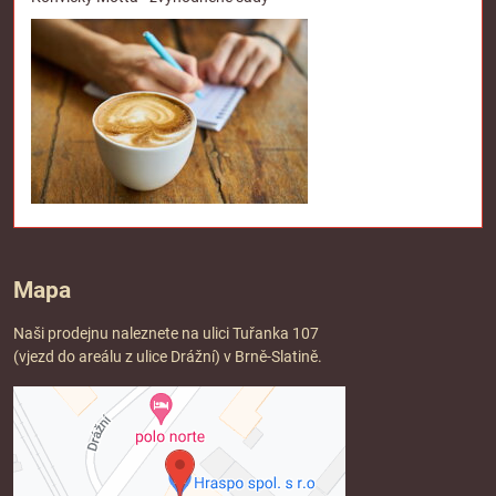
Mapa
Naši prodejnu naleznete na ulici Tuřanka 107
(vjezd do areálu z ulice Drážní) v Brně-Slatině.