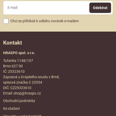
Odebírat
Chci se přihlásit k odběru novinek e-mailem
Kontakt
HRASPO spol. s r.o.
Tuřanka 1148/107
Brno 627 00
IČ: 25323610
Zapsaná u Krajského soudu v Brně,
spisová značka C 25554
DIČ: CZ25323610
Email:
shop@hraspo.cz
Obchodní podmínky
Ke stažení