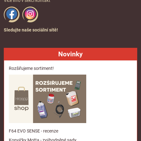
Více info v sekci
kontakt
Sledujte naše sociální sítě!
Novinky
Rozšiřujeme sortiment!
F64 EVO SENSE - recenze
Konvičky Motta - zvýhodněné sady