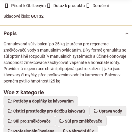
Přidat k Oblíbeným
Dotaz k produktu
Doručení
Skladové číslo:
GC132
Popis
Granulovaná sůl v balení po 25 kg je určena pro regeneraci
změkčovačů vody s manuálním ovládáním. Díky formě granulátu se
sůl optimálně rozpouští v manuálních systémech a účinně obnovuje
schopnost změkčovače zachycovat vápenaté a hořečnaté ionty.
Pravidelná regenerace chrání připojená gastro zařízení, jako jsou
kávovary či myčky, před poškozením vodním kamenem. Baleno v
pevném pytli o hmotnosti 25 kg.
Více z kategorie
Potřeby a doplňky ke kávovarům
Čisticí prostředky pro údržbu kávovarů
Úprava vody
Sůl pro změkčovače
Sůl pro změkčovače
Profesionální hygiena
Náhradní díly