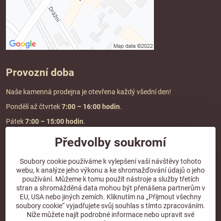
Provozní doba
Naše kamenná prodejna je otevřena každý všední den!
Pondělí až čtvrtek
7:00
– 16:00 hodin
.
Pátek
7:00 – 15:00 hodin
.
Předvolby soukromí
Doprava a platba
Soubory cookie používáme k vylepšení vaší návštěvy tohoto
webu, k analýze jeho výkonu a ke shromažďování údajů o jeho
DOPRAVA ZDARMA
používání. Můžeme k tomu použít nástroje a služby třetích
při objednávce nad
2000 Kč vč. DPH.
stran a shromážděná data mohou být přenášena partnerům v
EU, USA nebo jiných zemích. Kliknutím na „Přijmout všechny
*Nevztahuje se na paletovou přepravu.
soubory cookie“ vyjadřujete svůj souhlas s tímto zpracováním.
Níže můžete najít podrobné informace nebo upravit své