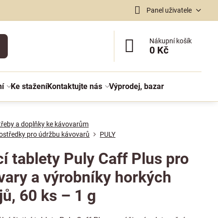
Panel uživatele
Nákupní košík
0 Kč
ní
Ke stažení
Kontaktujte nás
Výprodej, bazar
třeby a doplňky ke kávovarům
prostředky pro údržbu kávovarů
PULY
cí tablety Puly Caff Plus pro
vary a výrobníky horkých
ů, 60 ks – 1 g