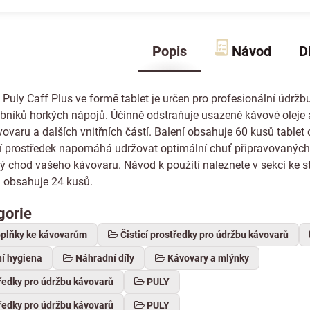
Popis
Návod
D
k Puly Caff Plus ve formě tablet je určen pro profesionální údržbu
bníků horkých nápojů. Účinně odstraňuje usazené kávové oleje 
vovaru a dalších vnitřních částí. Balení obsahuje 60 kusů tablet
icí prostředek napomáhá udržovat optimální chuť připravovanýc
ný chod vašeho kávovaru. Návod k použití naleznete v sekci ke st
u obsahuje 24 kusů.
gorie
oplňky ke kávovarům
Čisticí prostředky pro údržbu kávovarů
ní hygiena
Náhradní díly
Kávovary a mlýnky
tředky pro údržbu kávovarů
PULY
tředky pro údržbu kávovarů
PULY