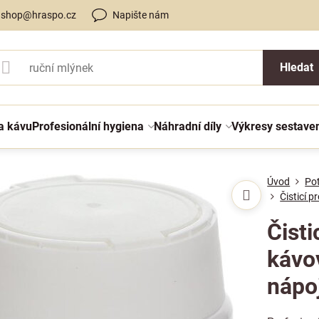
shop@hraspo.cz
Napište nám
Hledat
a kávu
Profesionální hygiena
Náhradní díly
Výkresy sestave
Úvod
Po
Čisticí 
Čisti
kávo
nápoj