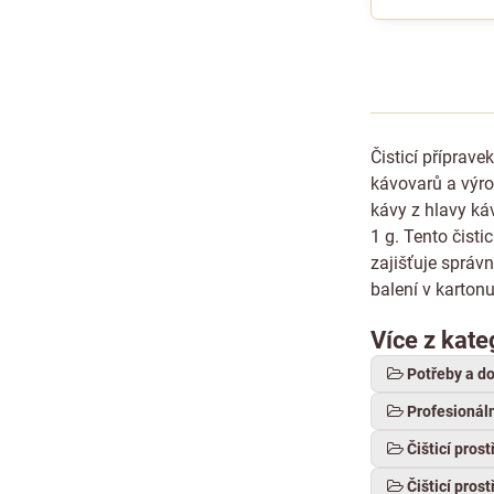
Čisticí příprave
kávovarů a výro
kávy z hlavy ká
1 g. Tento čist
zajišťuje správ
balení v karton
Více z kate
Potřeby a d
Profesionál
Čišticí pros
Čišticí pros