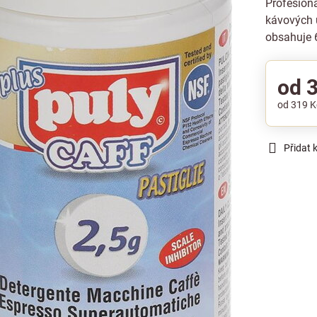
Profesioná
kávových 
obsahuje 6
od 
od 319 
Přidat 