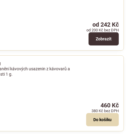
od 242 Kč
od 200 Kč
bez DPH
Zobrazit
g
tranění kávových usazenin z kávovarů a
ti 1 g.
460 Kč
380 Kč
bez DPH
Do košíku