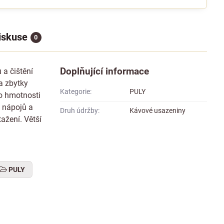
iskuse
0
Doplňující informace
 a čištění
a zbytky
Kategorie:
PULY
 o hmotnosti
h nápojů a
Druh údržby:
Kávové usazeniny
ažení. Větší
PULY