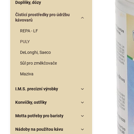
Doplňky, dózy
Čisticí prostředky pro údržbu
kávovarů
REPA - LF
PULY
DeLonghi, Saeco
Sůl pro změkčovače
Maziva
I.M.S. precizní výrobky
Konvičky, ostřiky
Motta potřeby pro baristy
Nádoby na použitou kávu