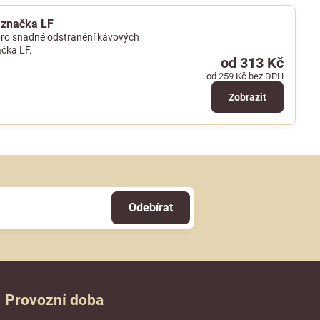
, značka LF
h pro snadné odstranění kávových
ačka LF.
od 313 Kč
od 259 Kč
bez DPH
Zobrazit
Odebírat
Provozní doba