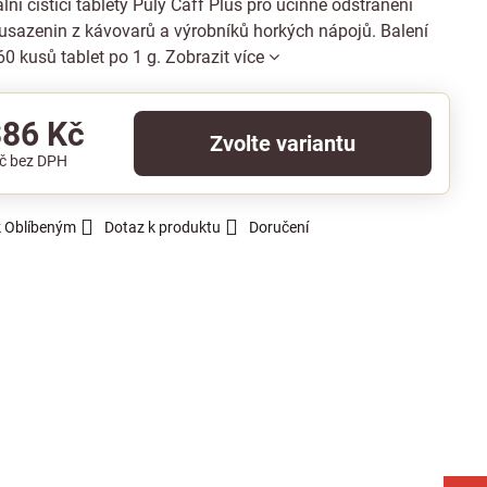
lní čisticí tablety Puly Caff Plus pro účinné odstranění
usazenin z kávovarů a výrobníků horkých nápojů. Balení
0 kusů tablet po 1 g.
Zobrazit více
386 Kč
Zvolte variantu
Kč
bez DPH
k Oblíbeným
Dotaz k produktu
Doručení