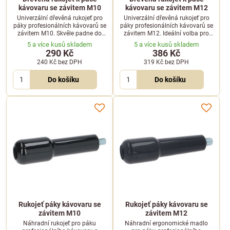
kávovaru se závitem M10
kávovaru se závitem M12
Univerzální dřevěná rukojeť pro
Univerzální dřevěná rukojeť pro
páky profesionálních kávovarů se
páky profesionálních kávovarů se
závitem M10. Skvěle padne do
závitem M12. Ideální volba pro
ruky a dodá vašemu kávovaru
výměnu poškozeného dílu nebo
5 a více kusů skladem
5 a více kusů skladem
elegantní přírodní vzhled.
estetický upgrade vašeho
290 Kč
386 Kč
kávovaru.
240 Kč
bez DPH
319 Kč
bez DPH
Do košíku
Do košíku
Rukojeť páky kávovaru se
Rukojeť páky kávovaru se
závitem M10
závitem M12
Náhradní rukojeť pro páku
Náhradní ergonomické madlo