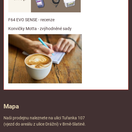
F64 EVO SENSE - recenze
Konvičky Motta - zvýhodněné sady
Mapa
Naši prodejnu naleznete na ulici Tuřanka 107
(vjezd do areálu z ulice Drážní) v Brně-Slatině.