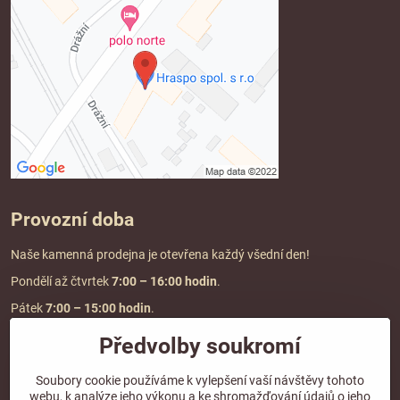
Provozní doba
Naše kamenná prodejna je otevřena každý všední den!
Pondělí až čtvrtek
7:00
– 16:00 hodin
.
Pátek
7:00 – 15:00 hodin
.
Předvolby soukromí
Doprava a platba
Soubory cookie používáme k vylepšení vaší návštěvy tohoto
webu, k analýze jeho výkonu a ke shromažďování údajů o jeho