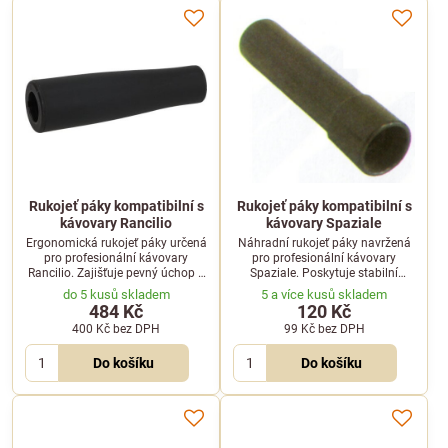
Rukojeť páky kompatibilní s
Rukojeť páky kompatibilní s
kávovary Rancilio
kávovary Spaziale
Ergonomická rukojeť páky určená
Náhradní rukojeť páky navržená
pro profesionální kávovary
pro profesionální kávovary
Rancilio. Zajišťuje pevný úchop a
Spaziale. Poskytuje stabilní
bezproblémovou manipulaci při
úchop a spolehlivost při
do 5 kusů skladem
5 a více kusů skladem
přípravě kávy.
každodenním provozu.
484 Kč
120 Kč
400 Kč
bez DPH
99 Kč
bez DPH
Do košíku
Do košíku