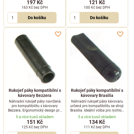
197 Kč
121 Kč
kompatibilní hlavy pák.
163 Kč
bez DPH
100 Kč
bez DPH
Do košíku
Do košíku
Rukojeť páky kompatibilní s
Rukojeť páky kompatibilní s
kávovary Bezzera
kávovary Brasilia
Náhradní rukojeť páky navržená
Náhradní rukojeť páky kávovaru
pro kompatibilitu s kávovary
určená pro kompatibilitu se stroji
Bezzera. Ergonomický design pro
Brasilia. Ideální volba pro rychlou
spolehlivý úchop při práci.
výměnu opotřebeného dílu.
5 a více kusů skladem
5 a více kusů skladem
151 Kč
134 Kč
125 Kč
bez DPH
111 Kč
bez DPH