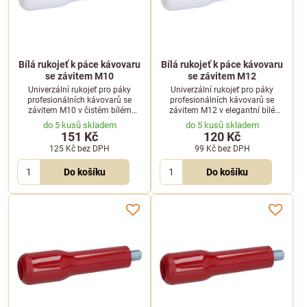
Bílá rukojeť k páce kávovaru
Bílá rukojeť k páce kávovaru
se závitem M10
se závitem M12
Univerzální rukojeť pro páky
Univerzální rukojeť pro páky
profesionálních kávovarů se
profesionálních kávovarů se
závitem M10 v čistém bílém
závitem M12 v elegantní bílé
designu. Zajišťuje pevný úchop a
barvě. Ergonomický tvar zajišťuje
do 5 kusů skladem
do 5 kusů skladem
dlouhou životnost.
pohodlnou manipulaci.
151 Kč
120 Kč
125 Kč
bez DPH
99 Kč
bez DPH
Do košíku
Do košíku