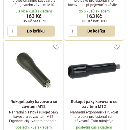
profesionálního kávovaru s
pro páku profesionálního
připojovacím závitem M10.
kávovaru s připojovacím závitem
Ergonomický tvar zajišťuje
M12. Zajišťuje bezpečný a
5 a více kusů skladem
do 5 kusů skladem
pohodlný úchop a snadnou
pohodlný úchop při každodenní
163 Kč
163 Kč
manipulaci při každodenní
přípravě espressa.
135 Kč
bez DPH
135 Kč
bez DPH
přípravě kávy.
Do košíku
Do košíku
Rukojeť páky kávovaru se
Rukojeť páky kávovaru se
závitem M12
závitem M12
Náhradní plastová rukojeť páky
Náhradní ergonomická rukojeť
kávovaru se závitem M12.
pro páky profesionálních
Ergonomický tvar pro pohodlný
kávovarů. Tato rukojeť je
úchop při každodenní přípravě
opatřena standardním závitem
poslední kus skladem
poslední kus skladem
kávy.
M12 pro snadnou montáž na