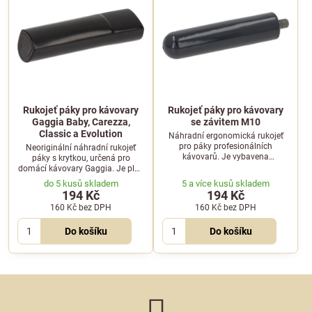
Rukojeť páky pro kávovary
Rukojeť páky pro kávovary
Gaggia Baby, Carezza,
se závitem M10
Classic a Evolution
Náhradní ergonomická rukojeť
pro páky profesionálních
Neoriginální náhradní rukojeť
kávovarů. Je vybavena
páky s krytkou, určená pro
připojovacím závitem M10 pro
domácí kávovary Gaggia. Je plně
snadnou montáž a pevné
kompatibilní s modely Baby,
do 5 kusů skladem
5 a více kusů skladem
uchycení k tělu páky.
Carezza, Classic a Evolution.
194 Kč
194 Kč
160 Kč
bez DPH
160 Kč
bez DPH
Do košíku
Do košíku