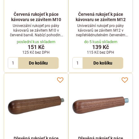
Červená rukojeť k páce
Červená rukojeť k páce
kávovaru se závitem M10
kávovaru se závitem M12
Univerzální rukojeť pro páky
Univerzální rukojeť pro páky
kávovarů se závitem M10 v
kávovarů se závitem M12 v
červené barvě. Nabízí pohodlný
nepřehlédnutelném červeném
úchop a vysokou odolnost v
provedení. Odolný materiál a
poslední kus skladem
do 5 kusů skladem
náročném kavárenském provozu.
ergonomický tvar pro každodenní
151 Kč
139 Kč
pohodlné používání.
125 Kč
bez DPH
115 Kč
bez DPH
Do košíku
Do košíku
Dřevěná rukojeť k páce
Dřevěná rukojeť k páce