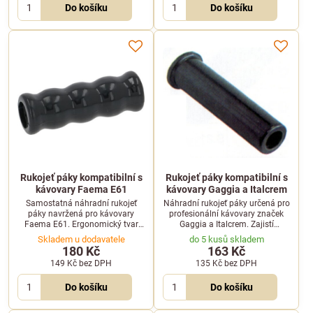
Do košíku
Do košíku
Rukojeť páky kompatibilní s
Rukojeť páky kompatibilní s
kávovary Faema E61
kávovary Gaggia a Italcrem
Samostatná náhradní rukojeť
Náhradní rukojeť páky určená pro
páky navržená pro kávovary
profesionální kávovary značek
Faema E61. Ergonomický tvar
Gaggia a Italcrem. Zajistí
zajišťuje pohodlný úchop a
pohodlný úchop a spolehlivou
Skladem u dodavatele
do 5 kusů skladem
snadnou manipulaci při přípravě
manipulaci při každodenní
180 Kč
163 Kč
espressa.
přípravě espressa.
149 Kč
bez DPH
135 Kč
bez DPH
Do košíku
Do košíku