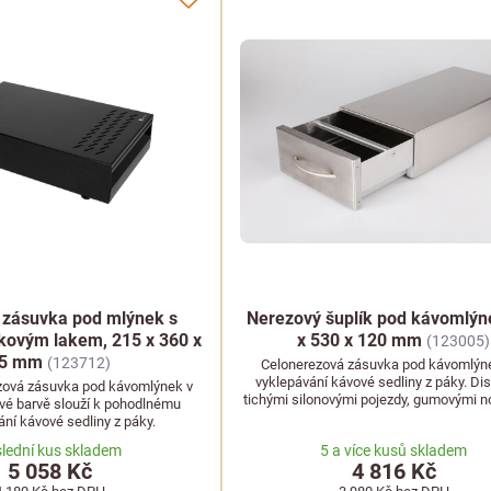
 zásuvka pod mlýnek s
Nerezový šuplík pod kávomlýn
kovým lakem, 215 x 360 x
x 530 x 120 mm
(123005)
5 mm
(123712)
Celonerezová zásuvka pod kávomlýn
vyklepávání kávové sedliny z páky. Di
zová zásuvka pod kávomlýnek v
tichými silonovými pojezdy, gumovými 
vé barvě slouží k pohodlnému
a pogumovanou odklepávací tyčí
ní kávové sedliny z páky.
lední kus skladem
5 a více kusů skladem
5 058 Kč
4 816 Kč