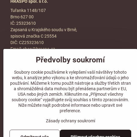
HRASPO spol. s r.o.
Tuřanka 1148/107
Brno 627 00
IČ: 25323610
Zapsaná u Krajského soudu v Brně,
spisová značka C 25554
DIČ: CZ25323610
Email:
shop@hraspo.cz
Předvolby soukromí
Obchodní podmínky
Ke stažení
Soubory cookie používáme k vylepšení vaší návštěvy tohoto
Více info v sekci
kontakt
webu, k analýze jeho výkonu a ke shromažďování údajů o jeho
používání. Můžeme k tomu použít nástroje a služby třetích stran
a shromážděná data mohou být přenášena partnerům v EU,
USA nebo jiných zemích. Kliknutím na „Přijmout všechny
soubory cookie“ vyjadřujete svůj souhlas s tímto zpracováním.
Sledujte naše sociální sítě!
Níže můžete najít podrobné informace nebo upravit své
preference.
Zásady ochrany soukromí