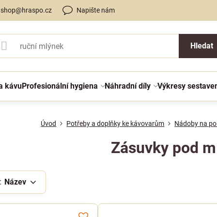
shop@hraspo.cz
Napište nám
Hledat
a kávu
Profesionální hygiena
Náhradní díly
Výkresy sestave
Úvod
Potřeby a doplňky ke kávovarům
Nádoby na po
Zásuvky pod m
:
Název