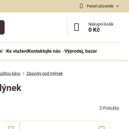
Panel uživatele
Nákupní košík
0 Kč
ní
Ke stažení
Kontaktujte nás
Výprodej, bazar
užitou kávu
Zásuvky pod mlýnek
lýnek
3
Položky