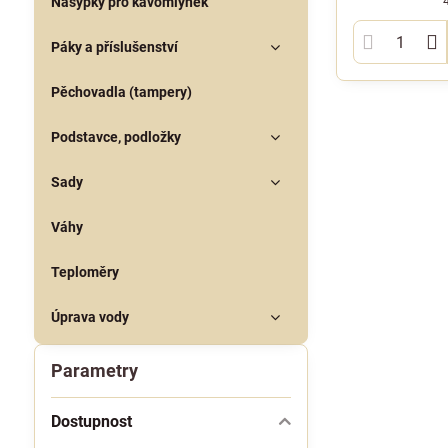
Násypky pro kávomlýnek
Páky a příslušenství
Pěchovadla (tampery)
Podstavce, podložky
Sady
Váhy
Teploměry
Úprava vody
Parametry
Dostupnost