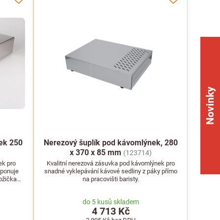
Novinky
ek 250
Nerezový šuplík pod kávomlýnek, 280
x 370 x 85 mm
(123714)
ek pro
Kvalitní nerezová zásuvka pod kávomlýnek pro
sponuje
snadné vyklepávání kávové sedliny z páky přímo
nožičkami
na pracovišti baristy.
.
do 5 kusů skladem
4 713 Kč