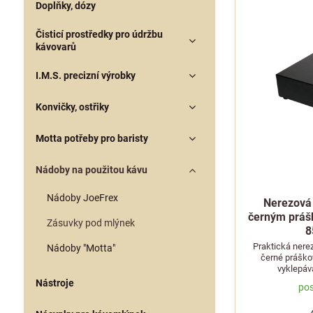
Doplňky, dózy
Čisticí prostředky pro údržbu
kávovarů
I.M.S. precizní výrobky
Konvičky, ostřiky
Motta potřeby pro baristy
Nádoby na použitou kávu
Nádoby JoeFrex
Nerezová
černým práš
Zásuvky pod mlýnek
8
Praktická nere
Nádoby "Motta"
černé práško
vyklepává
Nástroje
pos