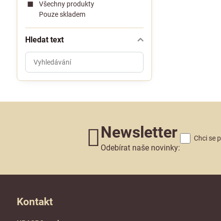
Všechny produkty
Pouze skladem
Hledat text
Prohledat
výsledky
filtru
fulltextem
Newsletter
Chci se 
Odebírat naše novinky:
Kontakt