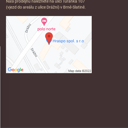
Naši prodejnu naleznete na ulici Tuřanka 107
(vjezd do areálu z ulice Drážní) v Brně-Slatině.