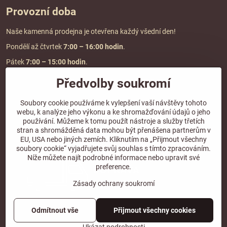
Provozní doba
Naše kamenná prodejna je otevřena každý všední den!
Pondělí až čtvrtek
7:00
– 16:00 hodin
.
Pátek
7:00 – 15:00 hodin
.
Předvolby soukromí
Doprava a platba
Soubory cookie používáme k vylepšení vaší návštěvy tohoto
webu, k analýze jeho výkonu a ke shromažďování údajů o jeho
DOPRAVA ZDARMA
používání. Můžeme k tomu použít nástroje a služby třetích
při objednávce nad
2000 Kč vč. DPH.
stran a shromážděná data mohou být přenášena partnerům v
EU, USA nebo jiných zemích. Kliknutím na „Přijmout všechny
*Nevztahuje se na paletovou přepravu.
soubory cookie“ vyjadřujete svůj souhlas s tímto zpracováním.
Níže můžete najít podrobné informace nebo upravit své
preference.
Zásady ochrany soukromí
Odmítnout vše
Přijmout všechny cookies
©
2026
Copyright
Předvolby soukromí
Zásady ochrany soukromí