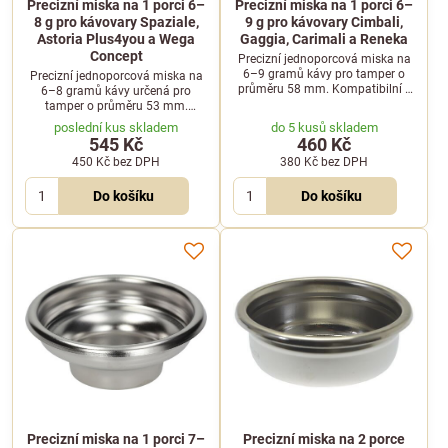
Precizní miska na 1 porci 6–
Precizní miska na 1 porci 6–
8 g pro kávovary Spaziale,
9 g pro kávovary Cimbali,
Astoria Plus4you a Wega
Gaggia, Carimali a Reneka
Concept
Precizní jednoporcová miska na
6–9 gramů kávy pro tamper o
Precizní jednoporcová miska na
průměru 58 mm. Kompatibilní s
6–8 gramů kávy určená pro
kávovary značek Carimali,
tamper o průměru 53 mm.
Cimbali, Gaggia a Reneka.
Vhodná pro kávovary Spaziale,
poslední kus skladem
do 5 kusů skladem
Astoria Plus4you a Wega
545 Kč
460 Kč
Concept.
450 Kč
bez DPH
380 Kč
bez DPH
Do košíku
Do košíku
Precizní miska na 1 porci 7–
Precizní miska na 2 porce