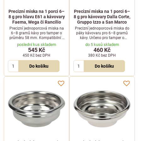
Precizní miska na 1 porci 6–
Precizní miska na 1 porci 6–
8 g pro hlavu E61 a kávovary
8 g pro kávovary Dalla Corte,
Faema, Wega či Rancilio
Gruppo Izzo a San Marco
Precizní jednoporcová miska na
Precizní jednoporcová miska do
6–8 gramů kávy pro tamper o
páky kávovaru pro 6–8 gramů
průměru 58 mm. Kompatibilní s
kávy. Určeno pro tamper o
kávovary s hlavou E61, Faema,
průměru 53 mm a kompatibilní s
poslední kus skladem
do 5 kusů skladem
Wega, Rancilio a dalšími.
kávovary Dalla Corte, Gruppo Izzo
545 Kč
460 Kč
a San Marco.
450 Kč
bez DPH
380 Kč
bez DPH
Do košíku
Do košíku