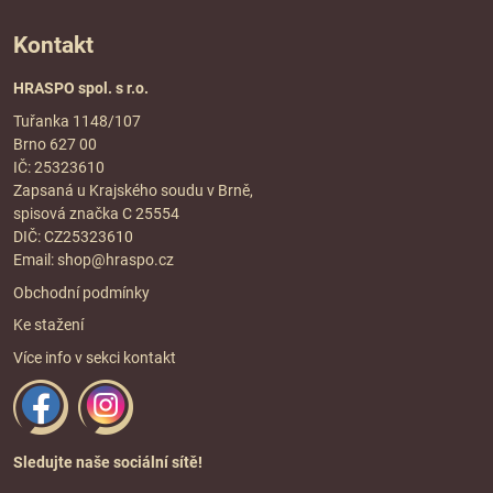
Kontakt
HRASPO spol. s r.o.
Tuřanka 1148/107
Brno 627 00
IČ: 25323610
Zapsaná u Krajského soudu v Brně,
spisová značka C 25554
DIČ: CZ25323610
Email:
shop@hraspo.cz
Obchodní podmínky
Ke stažení
Více info v sekci
kontakt
Sledujte naše sociální sítě!