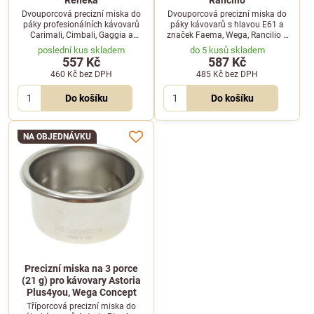
Reneka
Rancilio
Dvouporcová precizní miska do
Dvouporcová precizní miska do
páky profesionálních kávovarů
páky kávovarů s hlavou E61 a
Carimali, Cimbali, Gaggia a
značek Faema, Wega, Rancilio a
Reneka. Určena pro 16 až 22
dalších. Určena pro 18 až 22
poslední kus skladem
do 5 kusů skladem
gramů mleté kávy a kompatibilní
gramů kávy a tamper o průměru
557 Kč
587 Kč
s tamperem o průměru 58 mm.
58 mm.
460 Kč
bez DPH
485 Kč
bez DPH
Do košíku
Do košíku
NA OBJEDNÁVKU
Precizní miska na 3 porce
(21 g) pro kávovary Astoria
Plus4you, Wega Concept
Tříporcová precizní miska do