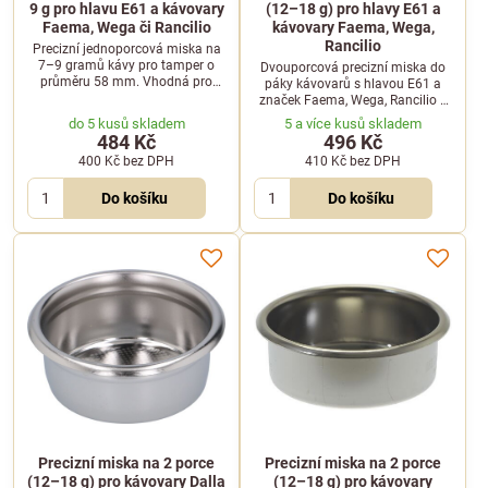
9 g pro hlavu E61 a kávovary
(12–18 g) pro hlavy E61 a
Faema, Wega či Rancilio
kávovary Faema, Wega,
Rancilio
Precizní jednoporcová miska na
7–9 gramů kávy pro tamper o
Dvouporcová precizní miska do
průměru 58 mm. Vhodná pro
páky kávovarů s hlavou E61 a
kávovary s hlavou E61, Faema,
značek Faema, Wega, Rancilio a
Wega, Rancilio a další.
dalších. Určena pro 12 až 18
do 5 kusů skladem
5 a více kusů skladem
gramů kávy a tamper o průměru
484 Kč
496 Kč
58 mm.
400 Kč
bez DPH
410 Kč
bez DPH
Do košíku
Do košíku
Precizní miska na 2 porce
Precizní miska na 2 porce
(12–18 g) pro kávovary Dalla
(12–18 g) pro kávovary