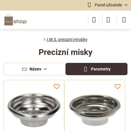
Panel uživatele
I.M.S. precizní výrobky
Precizní misky
Název
Parametry