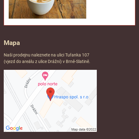
Mapa
Naši prodejnu naleznete na ulici Tuřanka 107
(vjezd do areálu z ulice Drážní) v Brně-Slatině.