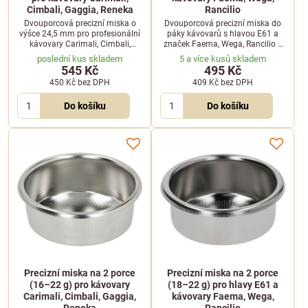
Cimbali, Gaggia, Reneka
Rancilio
Dvouporcová precizní miska o
Dvouporcová precizní miska do
výšce 24,5 mm pro profesionální
páky kávovarů s hlavou E61 a
kávovary Carimali, Cimbali,
značek Faema, Wega, Rancilio a
Gaggia a Reneka. Určena pro 12
dalších. Vhodná pro 14 až 20
poslední kus skladem
5 a více kusů skladem
až 18 gramů kávy a tamper o
gramů kávy a tamper o průměru
545 Kč
495 Kč
průměru 58 mm.
58 mm.
450 Kč
bez DPH
409 Kč
bez DPH
Do košíku
Do košíku
Precizní miska na 2 porce
Precizní miska na 2 porce
(16–22 g) pro kávovary
(18–22 g) pro hlavy E61 a
Carimali, Cimbali, Gaggia,
kávovary Faema, Wega,