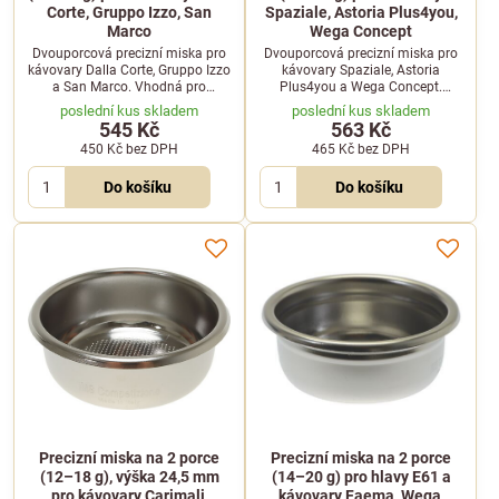
Corte, Gruppo Izzo, San
Spaziale, Astoria Plus4you,
Marco
Wega Concept
Dvouporcová precizní miska pro
Dvouporcová precizní miska pro
kávovary Dalla Corte, Gruppo Izzo
kávovary Spaziale, Astoria
a San Marco. Vhodná pro
Plus4you a Wega Concept.
gramáž 12 až 18 gramů kávy a
Určena pro 12 až 18 gramů kávy
poslední kus skladem
poslední kus skladem
kompatibilní s tamperem o
a tamper o průměru 53 mm.
545 Kč
563 Kč
průměru 53 mm.
450 Kč
bez DPH
465 Kč
bez DPH
Do košíku
Do košíku
Precizní miska na 2 porce
Precizní miska na 2 porce
(12–18 g), výška 24,5 mm
(14–20 g) pro hlavy E61 a
pro kávovary Carimali,
kávovary Faema, Wega,