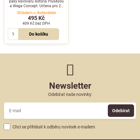
páky kávovarů Astoria Plus4you
a Wega Concept. Určena pro 21
gramů mleté kávy a kompatibilní
Skladem u dodavatele
s tamperem o průměru 53 mm.
495 Kč
409 Kč
bez DPH
Do košíku
Newsletter
Odebírat naše novinky:
Odebírat
Chci se přihlásit k odběru novinek e-mailem