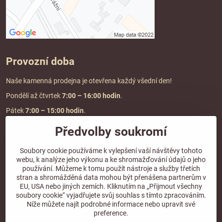
Provozní doba
Naše kamenná prodejna je otevřena každý všední den!
Pondělí až čtvrtek
7:00
– 16:00 hodin
.
Pátek
7:00 – 15:00 hodin
.
Předvolby soukromí
Doprava a platba
Soubory cookie používáme k vylepšení vaší návštěvy tohoto
webu, k analýze jeho výkonu a ke shromažďování údajů o jeho
DOPRAVA ZDARMA
používání. Můžeme k tomu použít nástroje a služby třetích
při objednávce nad
2000 Kč vč. DPH.
stran a shromážděná data mohou být přenášena partnerům v
EU, USA nebo jiných zemích. Kliknutím na „Přijmout všechny
*Nevztahuje se na paletovou přepravu.
soubory cookie“ vyjadřujete svůj souhlas s tímto zpracováním.
Níže můžete najít podrobné informace nebo upravit své
preference.