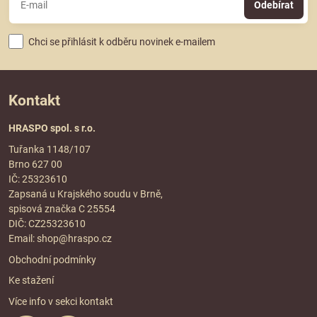
Odebírat
Chci se přihlásit k odběru novinek e-mailem
Kontakt
HRASPO spol. s r.o.
Tuřanka 1148/107
Brno 627 00
IČ: 25323610
Zapsaná u Krajského soudu v Brně,
spisová značka C 25554
DIČ: CZ25323610
Email:
shop@hraspo.cz
Obchodní podmínky
Ke stažení
Více info v sekci
kontakt