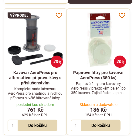
VÝPRODEJ
30%
30%
Kávovar AeroPress pro
Papírové filtry pro kávovar
alternativní přípravu kávy s
AeroPress (350 ks)
příslušenstvím
Papírové filtry pro kávovary
AeroPress v praktickém balení po
Kompletní sada kávovaru
350 kusech. Zajistí čistou a plnou
AeroPress pro snadnou a rychlou
chuť vaší oblíbené filtrované kávy
přípravu skvělé filtrované kávy.
bez kávové sedliny.
Balení obsahuje samotný přístroj
poslední kus skladem
Skladem u dodavatele
a veškeré potřebné příslušenství.
761 Kč
186 Kč
629 Kč
bez DPH
154 Kč
bez DPH
Do košíku
Do košíku