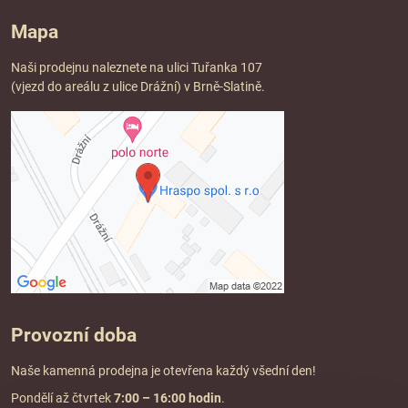
Mapa
Naši prodejnu naleznete na ulici Tuřanka 107
(vjezd do areálu z ulice Drážní) v Brně-Slatině.
Provozní doba
Naše kamenná prodejna je otevřena každý všední den!
Pondělí až čtvrtek
7:00
– 16:00 hodin
.