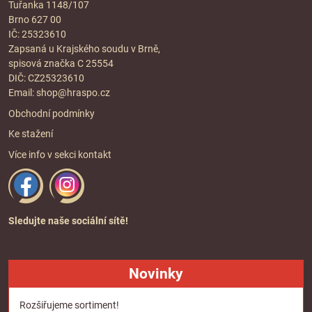
Tuřanka 1148/107
Brno 627 00
IČ: 25323610
Zapsaná u Krajského soudu v Brně,
spisová značka C 25554
DIČ: CZ25323610
Email:
shop@hraspo.cz
Obchodní podmínky
Ke stažení
Více info v sekci
kontakt
Sledujte naše sociální sítě!
Novinky
Rozšiřujeme sortiment!