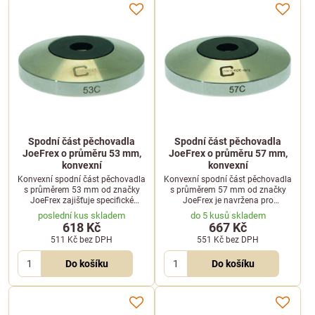
Spodní část pěchovadla
Spodní část pěchovadla
JoeFrex o průměru 53 mm,
JoeFrex o průměru 57 mm,
konvexní
konvexní
Konvexní spodní část pěchovadla
Konvexní spodní část pěchovadla
s průměrem 53 mm od značky
s průměrem 57 mm od značky
JoeFrex zajišťuje specifické
JoeFrex je navržena pro
stlačení mleté kávy směrem ke
rovnoměrné stlačení kávy s
poslední kus skladem
do 5 kusů skladem
středu misky kávovaru.
mírným vytlačením směrem k
618 Kč
667 Kč
okrajům.
511 Kč
bez DPH
551 Kč
bez DPH
Do košíku
Do košíku