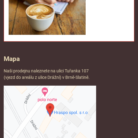
Mapa
Naši prodejnu naleznete na ulici Tuřanka 107
(vjezd do areálu z ulice Drážní) v Brně-Slatině.