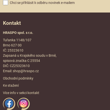
Chci se přihlásit k odběru novinek e-mailem
Kontakt
HRASPO spol. s r.o.
Tuřanka 1148/107
Brno 627 00
IČ: 25323610
Zapsaná u Krajského soudu v Brně,
spisová značka C 25554
DIČ: CZ25323610
Email:
shop@hraspo.cz
Obchodní podmínky
Ke stažení
Více info v sekci
kontakt