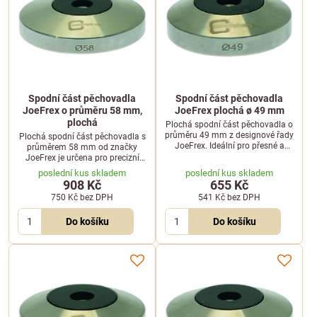
Spodní část pěchovadla
Spodní část pěchovadla
JoeFrex o průměru 58 mm,
JoeFrex plochá ø 49 mm
plochá
Plochá spodní část pěchovadla o
průměru 49 mm z designové řady
Plochá spodní část pěchovadla s
JoeFrex. Ideální pro přesné a
průměrem 58 mm od značky
rovnoměrné stlačení mleté kávy v
JoeFrex je určena pro precizní
portafiltru kávovaru.
stlačení mleté kávy. Zajistí
poslední kus skladem
poslední kus skladem
rovnoměrný tlak v portafiltru.
908 Kč
655 Kč
750 Kč
bez DPH
541 Kč
bez DPH
Do košíku
Do košíku