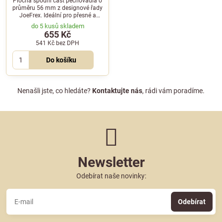
Plochá spodní část pěchovadla o
průměru 56 mm z designové řady
JoeFrex. Ideální pro přesné a
rovnoměrné stlačení mleté kávy v
do 5 kusů skladem
portafiltru kávovaru.
655 Kč
541 Kč
bez DPH
Do košíku
Nenašli jste, co hledáte?
Kontaktujte nás
, rádi vám poradíme.
Newsletter
Odebírat naše novinky:
Odebírat