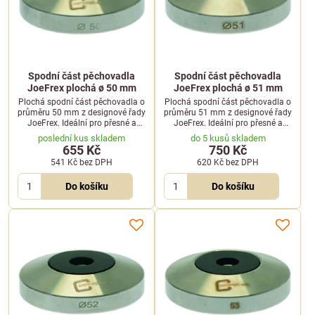
Spodní část pěchovadla
Spodní část pěchovadla
JoeFrex plochá ø 50 mm
JoeFrex plochá ø 51 mm
Plochá spodní část pěchovadla o
Plochá spodní část pěchovadla o
průměru 50 mm z designové řady
průměru 51 mm z designové řady
JoeFrex. Ideální pro přesné a
JoeFrex. Ideální pro přesné a
rovnoměrné stlačení mleté kávy v
rovnoměrné stlačení mleté kávy v
poslední kus skladem
do 5 kusů skladem
portafiltru kávovaru.
portafiltru kávovaru.
655 Kč
750 Kč
541 Kč
bez DPH
620 Kč
bez DPH
Do košíku
Do košíku