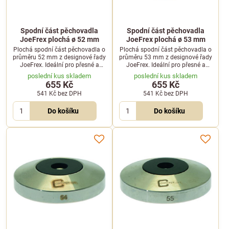
Spodní část pěchovadla
Spodní část pěchovadla
JoeFrex plochá ø 52 mm
JoeFrex plochá ø 53 mm
Plochá spodní část pěchovadla o
Plochá spodní část pěchovadla o
průměru 52 mm z designové řady
průměru 53 mm z designové řady
JoeFrex. Ideální pro přesné a
JoeFrex. Ideální pro přesné a
rovnoměrné stlačení mleté kávy v
rovnoměrné stlačení mleté kávy v
poslední kus skladem
poslední kus skladem
portafiltru kávovaru.
portafiltru kávovaru.
655 Kč
655 Kč
541 Kč
bez DPH
541 Kč
bez DPH
Do košíku
Do košíku