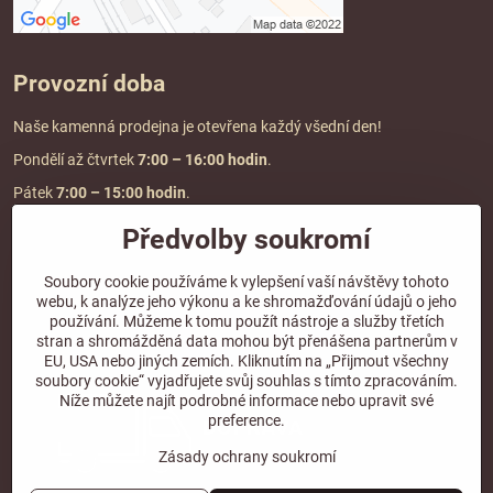
Provozní doba
Naše kamenná prodejna je otevřena každý všední den!
Pondělí až čtvrtek
7:00
– 16:00 hodin
.
Pátek
7:00 – 15:00 hodin
.
Předvolby soukromí
Doprava a platba
Soubory cookie používáme k vylepšení vaší návštěvy tohoto
webu, k analýze jeho výkonu a ke shromažďování údajů o jeho
DOPRAVA ZDARMA
používání. Můžeme k tomu použít nástroje a služby třetích
při objednávce nad
2000 Kč vč. DPH.
stran a shromážděná data mohou být přenášena partnerům v
EU, USA nebo jiných zemích. Kliknutím na „Přijmout všechny
*Nevztahuje se na paletovou přepravu.
soubory cookie“ vyjadřujete svůj souhlas s tímto zpracováním.
Níže můžete najít podrobné informace nebo upravit své
preference.
Zásady ochrany soukromí