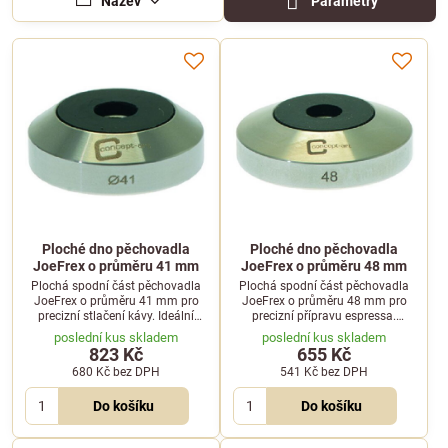
Název
Parametry
Ploché dno pěchovadla
Ploché dno pěchovadla
JoeFrex o průměru 41 mm
JoeFrex o průměru 48 mm
Plochá spodní část pěchovadla
Plochá spodní část pěchovadla
JoeFrex o průměru 41 mm pro
JoeFrex o průměru 48 mm pro
precizní stlačení kávy. Ideální
precizní přípravu espressa.
základna pro rovnoměrnou
Zajišťuje dokonale rovnoměrné
poslední kus skladem
poslední kus skladem
extrakci espressa.
stlačení mleté kávy.
823 Kč
655 Kč
680 Kč
bez DPH
541 Kč
bez DPH
Do košíku
Do košíku