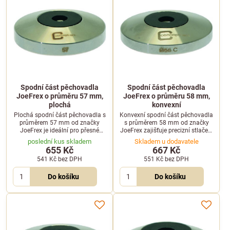
Spodní část pěchovadla
Spodní část pěchovadla
JoeFrex o průměru 57 mm,
JoeFrex o průměru 58 mm,
plochá
konvexní
Plochá spodní část pěchovadla s
Konvexní spodní část pěchovadla
průměrem 57 mm od značky
s průměrem 58 mm od značky
JoeFrex je ideální pro přesné
JoeFrex zajišťuje precizní stlačení
stlačení mleté kávy v páce
kávy v profesionálních
poslední kus skladem
Skladem u dodavatele
kávovaru. Kvalitní provedení
portafiltrech.
655 Kč
667 Kč
zajišťuje rovnoměrný tlak.
541 Kč
bez DPH
551 Kč
bez DPH
Do košíku
Do košíku