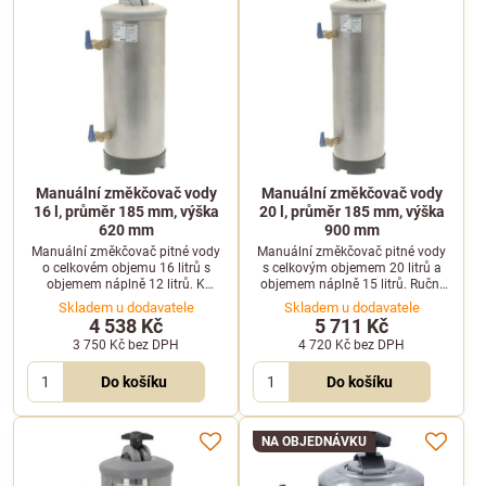
Manuální změkčovač vody
Manuální změkčovač vody
16 l, průměr 185 mm, výška
20 l, průměr 185 mm, výška
620 mm
900 mm
Manuální změkčovač pitné vody
Manuální změkčovač pitné vody
o celkovém objemu 16 litrů s
s celkovým objemem 20 litrů a
objemem náplně 12 litrů. K
objemem náplně 15 litrů. Ruční
regeneraci, která se provádí ručně,
regenerace vyžaduje pro jeden
Skladem u dodavatele
Skladem u dodavatele
je zapotřebí 1 kg soli.
cyklus 1 kg soli.
4 538 Kč
5 711 Kč
3 750 Kč
bez DPH
4 720 Kč
bez DPH
Do košíku
Do košíku
NA OBJEDNÁVKU