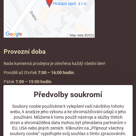
Provozní doba
Naše kamenná prodejna je otevřena každý všední den!
Pondělí až čtvrtek
7:00
– 16:00 hodin
.
Pátek
7:00 – 15:00 hodin
.
Předvolby soukromí
Doprava a platba
Soubory cookie používáme k vylepšení vaší návštěvy tohoto
webu, k analýze jeho výkonu a ke shromažďování údajů o jeho
DOPRAVA ZDARMA
používání. Můžeme k tomu použít nástroje a služby třetích
při objednávce nad
2000 Kč vč. DPH.
stran a shromážděná data mohou být přenášena partnerům v
EU, USA nebo jiných zemích. Kliknutím na „Přijmout všechny
*Nevztahuje se na paletovou přepravu.
soubory cookie“ vyjadřujete svůj souhlas s tímto zpracováním.