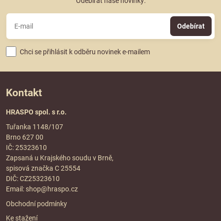
Odebírat naše novinky:
Odebírat
Chci se přihlásit k odběru novinek e-mailem
Kontakt
HRASPO spol. s r.o.
Tuřanka 1148/107
Brno 627 00
IČ: 25323610
Zapsaná u Krajského soudu v Brně,
spisová značka C 25554
DIČ: CZ25323610
Email:
shop@hraspo.cz
Obchodní podmínky
Ke stažení