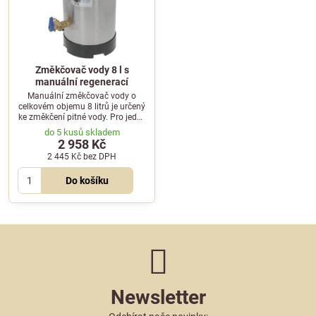
Změkčovač vody 8 l s
manuální regenerací
Manuální změkčovač vody o
celkovém objemu 8 litrů je určený
ke změkčení pitné vody. Pro jeden
cyklus regenerace náplně o
do 5 kusů skladem
objemu 6 litrů je zapotřebí 1 kg
2 958 Kč
soli.
2 445 Kč
bez DPH
Do košíku
Newsletter