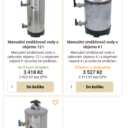
Manuální změkčovač vody o
Manuální změkčovač vody o
objemu 12 l
objemu 6 l
Manuální změkčovač vody o
Manuální změkčovač vody o
celkovém objemu 12 l s objemem
celkovém objemu 6 l s objemem
náplně 9 l je určen ke změkčení
náplně 4 l je určen ke změkčení
pitné vody. Pro jeden cyklus
pitné vody. Pro jeden cyklus
do 5 kusů skladem
Skladem u dodavatele
manuální regenerace je potřeba 1
manuální regenerace je potřeba 1
3 418 Kč
3 527 Kč
kg soli.
kg soli.
2 825 Kč
bez DPH
2 915 Kč
bez DPH
Do košíku
Do košíku