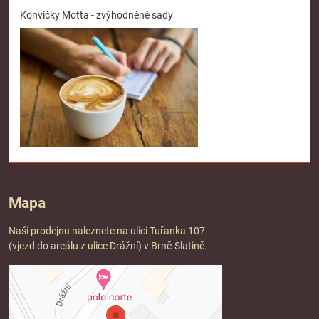
Konvičky Motta - zvýhodněné sady
Mapa
Naši prodejnu naleznete na ulici Tuřanka 107
(vjezd do areálu z ulice Drážní) v Brně-Slatině.