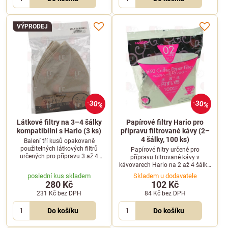
VÝPRODEJ
30%
30%
Látkové filtry na 3–4 šálky
Papírové filtry Hario pro
kompatibilní s Hario (3 ks)
přípravu filtrované kávy (2–
4 šálky, 100 ks)
Balení tří kusů opakovaně
použitelných látkových filtrů
Papírové filtry určené pro
určených pro přípravu 3 až 4
přípravu filtrované kávy v
šálků filtrované kávy. Ideální
kávovarech Hario na 2 až 4 šálky.
doplněk pro alternativní přípravu
Balení obsahuje 100 kusů
poslední kus skladem
Skladem u dodavatele
kávy v příslušenství Hario.
kvalitních papírových filtrů pro
280 Kč
102 Kč
čistou chuť vašeho šálku.
231 Kč
bez DPH
84 Kč
bez DPH
Do košíku
Do košíku