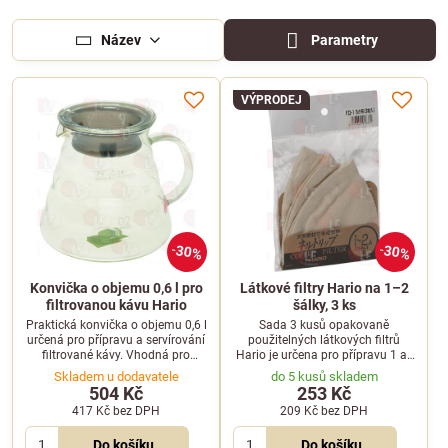
Název
Parametry
VÝPRODEJ
30%
30%
Konvička o objemu 0,6 l pro
Látkové filtry Hario na 1–2
filtrovanou kávu Hario
šálky, 3 ks
Praktická konvička o objemu 0,6 l
Sada 3 kusů opakovaně
určená pro přípravu a servírování
použitelných látkových filtrů
filtrované kávy. Vhodná pro
Hario je určena pro přípravu 1 až
alternativní metody přípravy z
2 šálků lahodné filtrované kávy.
Skladem u dodavatele
do 5 kusů skladem
řady Hario.
504 Kč
253 Kč
417 Kč
bez DPH
209 Kč
bez DPH
Do košíku
Do košíku