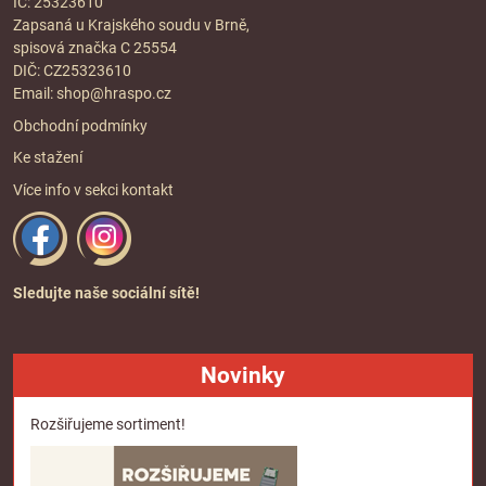
IČ: 25323610
Zapsaná u Krajského soudu v Brně,
spisová značka C 25554
DIČ: CZ25323610
Email:
shop@hraspo.cz
Obchodní podmínky
Ke stažení
Více info v sekci
kontakt
Sledujte naše sociální sítě!
Novinky
Rozšiřujeme sortiment!