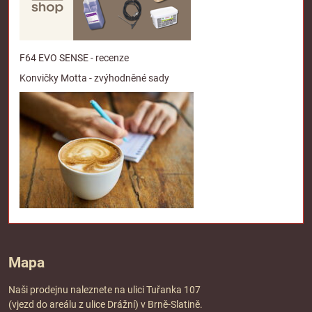
F64 EVO SENSE - recenze
Konvičky Motta - zvýhodněné sady
Mapa
Naši prodejnu naleznete na ulici Tuřanka 107
(vjezd do areálu z ulice Drážní) v Brně-Slatině.