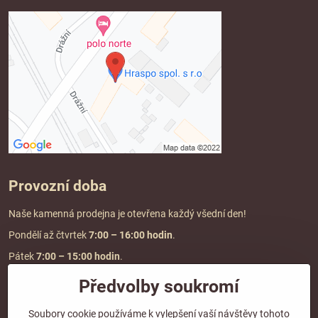
Provozní doba
Naše kamenná prodejna je otevřena každý všední den!
Pondělí až čtvrtek
7:00
– 16:00 hodin
.
Pátek
7:00 – 15:00 hodin
.
Předvolby soukromí
Doprava a platba
Soubory cookie používáme k vylepšení vaší návštěvy tohoto