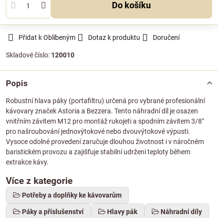
Do košíku
Přidat k Oblíbeným
Dotaz k produktu
Doručení
Skladové číslo:
120010
Popis
Robustní hlava páky (portafiltru) určená pro vybrané profesionální
kávovary značek Astoria a Bezzera. Tento náhradní díl je osazen
vnitřním závitem M12 pro montáž rukojeti a spodním závitem 3/8"
pro našroubování jednovýtokové nebo dvouvýtokové výpusti.
Vysoce odolné provedení zaručuje dlouhou životnost i v náročném
baristickém provozu a zajišťuje stabilní udržení teploty během
extrakce kávy.
Více z kategorie
Potřeby a doplňky ke kávovarům
Páky a příslušenství
Hlavy pák
Náhradní díly