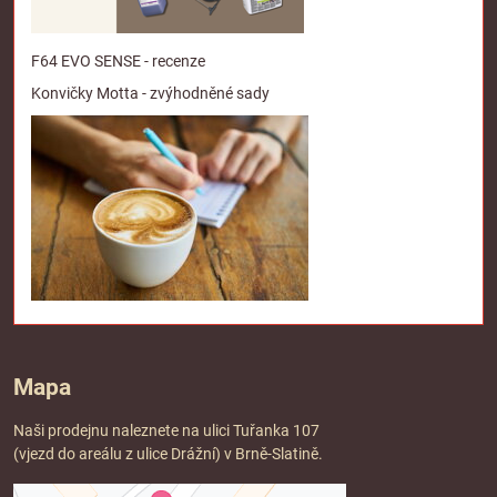
F64 EVO SENSE - recenze
Konvičky Motta - zvýhodněné sady
Mapa
Naši prodejnu naleznete na ulici Tuřanka 107
(vjezd do areálu z ulice Drážní) v Brně-Slatině.