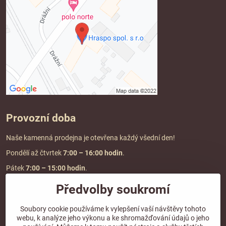
Provozní doba
Naše kamenná prodejna je otevřena každý všední den!
Pondělí až čtvrtek
7:00
– 16:00 hodin
.
Pátek
7:00 – 15:00 hodin
.
Předvolby soukromí
Doprava a platba
Soubory cookie používáme k vylepšení vaší návštěvy tohoto
webu, k analýze jeho výkonu a ke shromažďování údajů o jeho
DOPRAVA ZDARMA