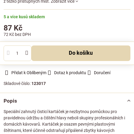
z těžko přístupných míst.
Zobrazit více
5 a více kusů skladem
87 Kč
72 Kč
bez DPH
Do košíku
Přidat k Oblíbeným
Dotaz k produktu
Doručení
Skladové číslo:
123017
Popis
Speciální zahnutý čisticí kartáček je nezbytnou pomůckou pro
pravidelnou údržbu a čištění hlavy neboli skupiny profesionálních i
domácích kávovarů. Kartáček je osazen pevnými plastovými
štětinami, které účinně odstraňují připálené zbytky kávových