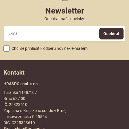
Newsletter
Odebírat naše novinky:
Odebírat
Chci se přihlásit k odběru novinek e-mailem
Kontakt
HRASPO spol. s r.o.
Tuřanka 1148/107
Brno 627 00
IČ: 25323610
Zapsaná u Krajského soudu v Brně,
spisová značka C 25554
DIČ: CZ25323610
Email:
shop@hraspo.cz