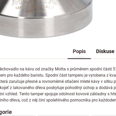
Popis
Diskuse
chovadlo na kávu od značky Motta s průměrem spodní části 5
em pro každého baristu. Spodní část tamperu je vyrobena z kval
 která zaručuje přesné a rovnoměrné stlačení mleté kávy v sítku 
kojeť z lakovaného dřeva poskytuje pohodlný úchop a dodává 
ntní vzhled. Tento tamper spojuje odolnost kovové základny s hř
ního dřeva, což z něj činí spolehlivého pomocníka pro každoden
gorie