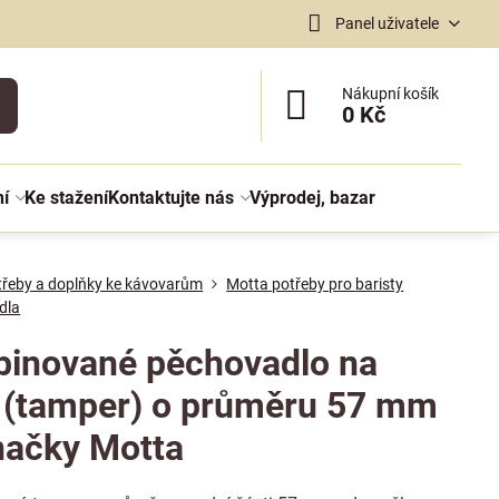
Panel uživatele
Nákupní košík
0 Kč
ní
Ke stažení
Kontaktujte nás
Výprodej, bazar
třeby a doplňky ke kávovarům
Motta potřeby pro baristy
dla
inované pěchovadlo na
 (tamper) o průměru 57 mm
načky Motta