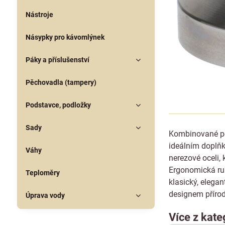
Nástroje
Násypky pro kávomlýnek
Páky a příslušenství
Pěchovadla (tampery)
Podstavce, podložky
Sady
Kombinované pě
ideálním doplňk
Váhy
nerezové oceli,
Ergonomická ru
Teploměry
klasický, elega
designem přírod
Úprava vody
Více z kate