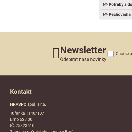
Potřeby a d
Pěchovadla
Newsletter
Chci se 
Odebírat naše novinky:
Kontakt
HRASPO spol. s r.o.
Tuřanka 1148/107
Brno 627 00
IČ: 25323610
Zapsaná u Krajského soudu v Brně,