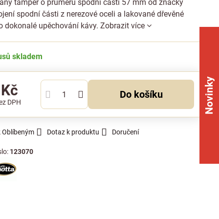
ný tamper o průměru spodní části 57 mm od značky
jení spodní části z nerezové oceli a lakované dřevěné
pro dokonalé upěchování kávy.
Zobrazit více
kusů skladem
Novinky
 Kč
Do košíku
ez DPH
k Oblíbeným
Dotaz k produktu
Doručení
slo:
123070