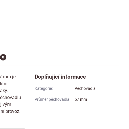
0
Doplňující informace
7 mm je
itní
Kategorie:
Pěchovadla
páky.
pěchovadlu
Průměr pěchovadla:
57 mm
ejivým
ní provoz.