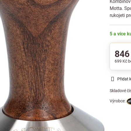
Kombinova
Motta. Spo
rukojeti 
5 a více 
846
699 Kč
b
Přidat 
Skladové čí
Výrobce: