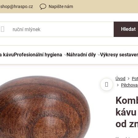
shop@hraspo.cz
Napište nám
Hledat
a kávu
Profesionální hygiena
Náhradní díly
Výkresy sestave
Úvod
Po
Pěchova
Komb
kávu
od z