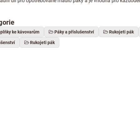
radní díl pro opotřebované madlo páky a je vhodná pro každode
gorie
oplňky ke kávovarům
Páky a příslušenství
Rukojeti pák
ušenství
Rukojeti pák