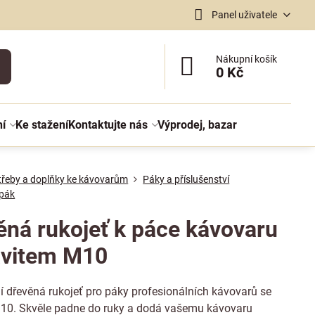
Panel uživatele
Nákupní košík
0 Kč
ní
Ke stažení
Kontaktujte nás
Výprodej, bazar
třeby a doplňky ke kávovarům
Páky a příslušenství
 pák
ěná rukojeť k páce kávovaru
ávitem M10
í dřevěná rukojeť pro páky profesionálních kávovarů se
10. Skvěle padne do ruky a dodá vašemu kávovaru