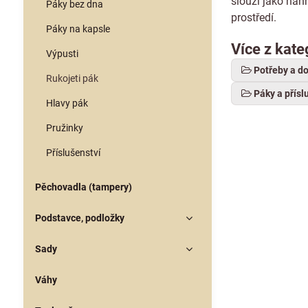
slouží jako náh
Páky bez dna
prostředí.
Páky na kapsle
Více z kate
Výpusti
Potřeby a d
Rukojeti pák
Páky a přísl
Hlavy pák
Pružinky
Příslušenství
Pěchovadla (tampery)
Podstavce, podložky
Sady
Váhy