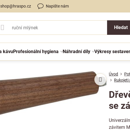
shop@hraspo.cz
Napište nám
Hledat
a kávu
Profesionální hygiena
Náhradní díly
Výkresy sestave
Úvod
Po
Rukojeti
Dřev
se z
Univerzáln
závitem M