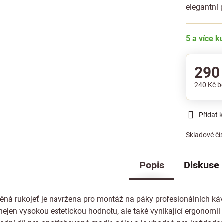
elegantní 
5 a více 
290
240 Kč
b
Přidat 
Skladové čí
Popis
Diskuse
věná rukojeť je navržena pro montáž na páky profesionálních k
 nejen vysokou estetickou hodnotu, ale také vynikající ergonom