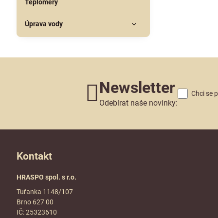
Teploměry
Úprava vody
Newsletter
Chci se 
Odebírat naše novinky:
Kontakt
HRASPO spol. s r.o.
Tuřanka 1148/107
Brno 627 00
IČ: 25323610