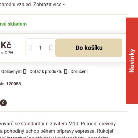
přírodní vzhled.
Zobrazit více
kusů skladem
 Kč
Do košíku
Novinky
ez DPH
k Oblíbeným
Dotaz k produktu
Doručení
slo:
120053
0
ávovarů se standardním závitem M10. Přírodní dřevěný
ii a pohodlný úchop během přípravy espressa. Rukojeť