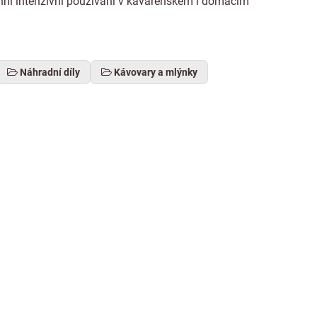
nní intenzivní používání v kavárenském i domácím
Náhradní díly
Kávovary a mlýnky