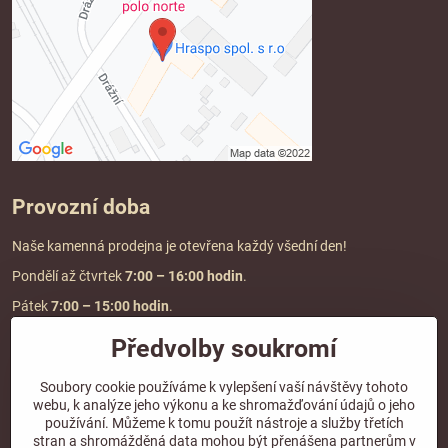
Provozní doba
Naše kamenná prodejna je otevřena každý všední den!
Pondělí až čtvrtek
7:00
– 16:00 hodin
.
Pátek
7:00 – 15:00 hodin
.
Předvolby soukromí
Doprava a platba
Soubory cookie používáme k vylepšení vaší návštěvy tohoto
webu, k analýze jeho výkonu a ke shromažďování údajů o jeho
DOPRAVA ZDARMA
používání. Můžeme k tomu použít nástroje a služby třetích
při objednávce nad
2000 Kč vč. DPH.
stran a shromážděná data mohou být přenášena partnerům v