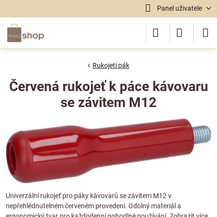
Panel uživatele
Rukojeti pák
Červená rukojeť k páce kávovaru
se závitem M12
Univerzální rukojeť pro páky kávovarů se závitem M12 v
nepřehlédnutelném červeném provedení. Odolný materiál a
ergonomický tvar pro každodenní pohodlné používání.
Zobrazit více