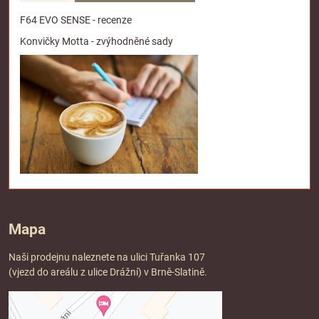
F64 EVO SENSE - recenze
Konvičky Motta - zvýhodněné sady
Mapa
Naši prodejnu naleznete na ulici Tuřanka 107
(vjezd do areálu z ulice Drážní) v Brně-Slatině.