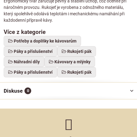
Ergonomický tvar zaručuje pevný a stabilní úchop, což oceníte při
náročném provozu. Rukojeť je vyrobena z odnožného materiálu,
který spolehlivě odolává teplotám i mechanickému namáhání při
každodenní přípravě kávy.
Více z kategorie
Potřeby a doplňky ke kávovarům
Páky a příslušenství
Rukojeti pák
Náhradní díly
Kávovary a mlýnky
Páky a příslušenství
Rukojeti pák
Diskuse
0