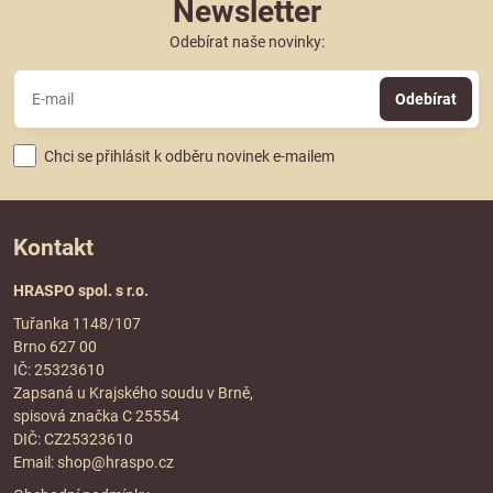
Newsletter
Odebírat naše novinky:
Odebírat
Chci se přihlásit k odběru novinek e-mailem
Kontakt
HRASPO spol. s r.o.
Tuřanka 1148/107
Brno 627 00
IČ: 25323610
Zapsaná u Krajského soudu v Brně,
spisová značka C 25554
DIČ: CZ25323610
Email:
shop@hraspo.cz