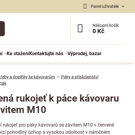
Panel uživatele
Nákupní košík
0 Kč
ní
Ke stažení
Kontaktujte nás
Výprodej, bazar
třeby a doplňky ke kávovarům
Páky a příslušenství
 pák
ená rukojeť k páce kávovaru
ávitem M10
í rukojeť pro páky kávovarů se závitem M10 v červené
bízí pohodlný úchop a vysokou odolnost v náročném