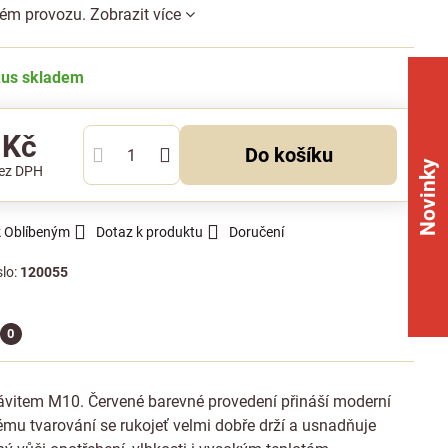
kém provozu.
Zobrazit více
kus skladem
 Kč
Do košíku
Novinky
ez DPH
k Oblíbeným
Dotaz k produktu
Doručení
slo:
120055
0
závitem M10. Červené barevné provedení přináší moderní
mu tvarování se rukojeť velmi dobře drží a usnadňuje