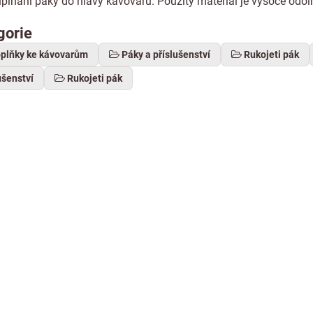
upínání páky do hlavy kávovaru. Použitý materiál je vysoce odol
gorie
oplňky ke kávovarům
Páky a příslušenství
Rukojeti pák
ušenství
Rukojeti pák