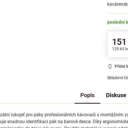
kavárens
poslední 
151
125 Kč
b
Přidat 
Skladové čí
Popis
Diskuse
zální rukojeť pro páky profesionálních kávovarů s montážním 
je snadnou identifikaci pák na barové desce. Díky ergonomické