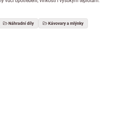
ný vůči opotřebení, vlhkosti i vysokým teplotám.
Náhradní díly
Kávovary a mlýnky