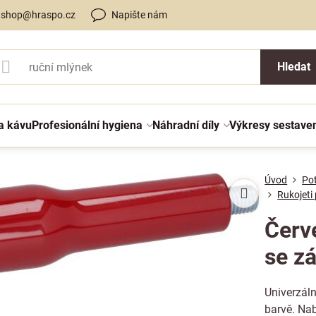
shop@hraspo.cz
Napište nám
Hledat
a kávu
Profesionální hygiena
Náhradní díly
Výkresy sestave
Úvod
Po
Rukojeti
Červ
se z
Univerzáln
barvě. Na