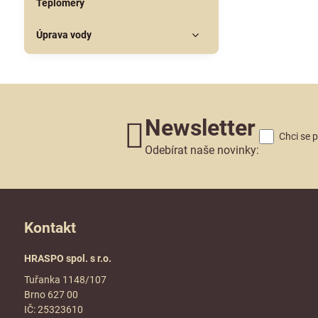
Teploměry
Úprava vody
Newsletter
Chci se 
Odebírat naše novinky:
Kontakt
HRASPO spol. s r.o.
Tuřanka 1148/107
Brno 627 00
IČ: 25323610