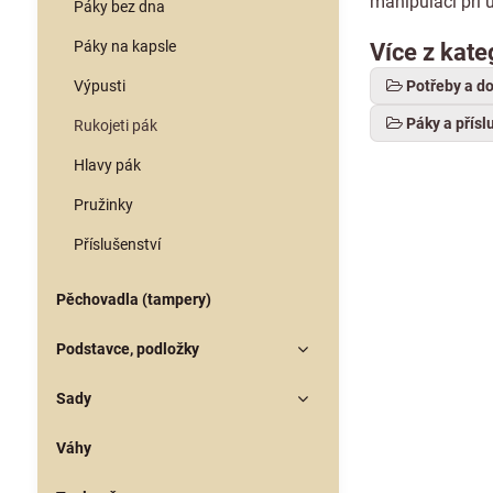
manipulaci při 
Páky bez dna
Páky na kapsle
Více z kate
Výpusti
Potřeby a d
Páky a přísl
Rukojeti pák
Hlavy pák
Pružinky
Příslušenství
Pěchovadla (tampery)
Podstavce, podložky
Sady
Váhy