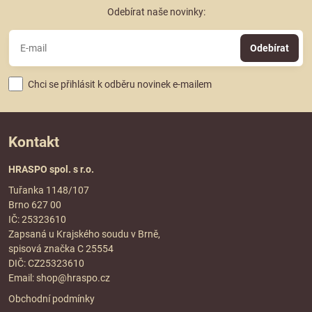
Odebírat naše novinky:
Odebírat
Chci se přihlásit k odběru novinek e-mailem
Kontakt
HRASPO spol. s r.o.
Tuřanka 1148/107
Brno 627 00
IČ: 25323610
Zapsaná u Krajského soudu v Brně,
spisová značka C 25554
DIČ: CZ25323610
Email:
shop@hraspo.cz
Obchodní podmínky