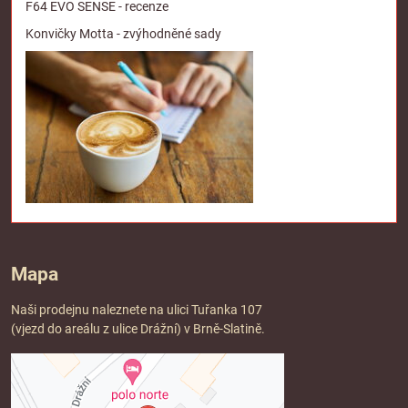
F64 EVO SENSE - recenze
Konvičky Motta - zvýhodněné sady
Mapa
Naši prodejnu naleznete na ulici Tuřanka 107
(vjezd do areálu z ulice Drážní) v Brně-Slatině.