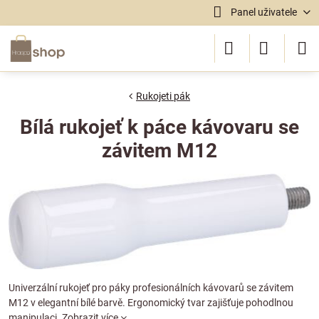
Panel uživatele
Rukojeti pák
Bílá rukojeť k páce kávovaru se
závitem M12
Univerzální rukojeť pro páky profesionálních kávovarů se závitem
M12 v elegantní bílé barvě. Ergonomický tvar zajišťuje pohodlnou
manipulaci.
Zobrazit více