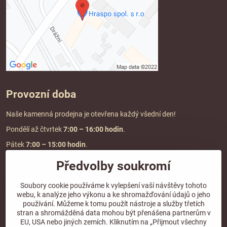
Provozní doba
Naše kamenná prodejna je otevřena každý všední den!
Pondělí až čtvrtek
7:00
– 16:00 hodin
.
Pátek
7:00 – 15:00 hodin
.
Předvolby soukromí
Doprava a platba
Soubory cookie používáme k vylepšení vaší návštěvy tohoto
webu, k analýze jeho výkonu a ke shromažďování údajů o jeho
DOPRAVA ZDARMA
používání. Můžeme k tomu použít nástroje a služby třetích
při objednávce nad
2000 Kč vč. DPH.
stran a shromážděná data mohou být přenášena partnerům v
EU, USA nebo jiných zemích. Kliknutím na „Přijmout všechny
*Nevztahuje se na paletovou přepravu.