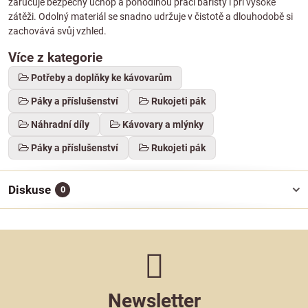
zaručuje bezpečný úchop a pohodlnou práci baristy i při vysoké
zátěži. Odolný materiál se snadno udržuje v čistotě a dlouhodobě si
zachovává svůj vzhled.
Více z kategorie
Potřeby a doplňky ke kávovarům
Páky a příslušenství
Rukojeti pák
Náhradní díly
Kávovary a mlýnky
Páky a příslušenství
Rukojeti pák
Diskuse
0
Newsletter